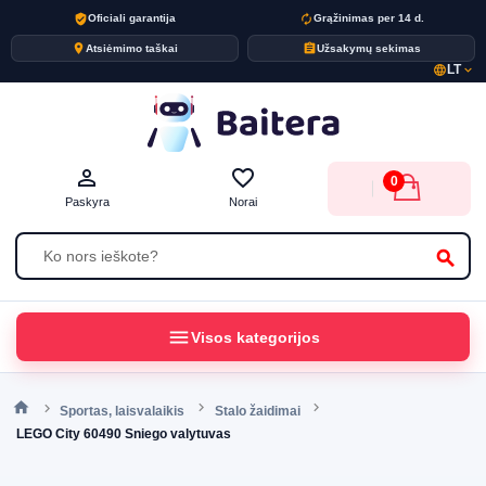
verified_user
autorenew
Oficiali garantija
Grąžinimas per 14 d.
place
assignment
Atsiėmimo taškai
Užsakymų sekimas
LT
language
expand_more
person_outline
favorite_border
0
Paskyra
Norai
search
menu
Visos kategorijos
Sportas, laisvalaikis
Stalo žaidimai
LEGO City 60490 Sniego valytuvas