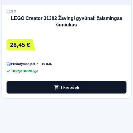
LEGO
LEGO Creator 31382 Žavingi gyvūnai: žaismingas
šuniukas
28,45 €
Pristatymas per 7 – 10 d.d.
Tiekėjo sandėlyje
shopping_cart
Į krepšelį