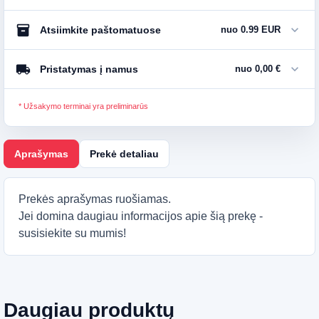
inventory_2
expand_more
Atsiimkite paštomatuose
nuo 0.99 EUR
local_shipping
expand_more
Pristatymas į namus
nuo 0,00 €
* Užsakymo terminai yra preliminarūs
Aprašymas
Prekė detaliau
Prekės aprašymas ruošiamas.
Jei domina daugiau informacijos apie šią prekę -
susisiekite su mumis!
Daugiau produktų