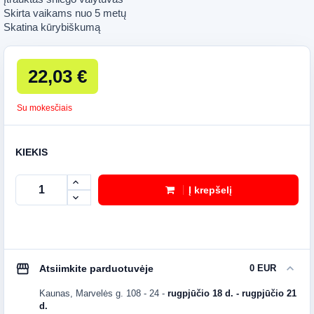
Skirta vaikams nuo 5 metų
Skatina kūrybiškumą
22,03 €
Su mokesčiais
KIEKIS
Į krepšelį
storefront
expand_more
Atsiimkite parduotuvėje
0 EUR
Kaunas, Marvelės g. 108 - 24
-
rugpjūčio 18 d. - rugpjūčio 21
d.