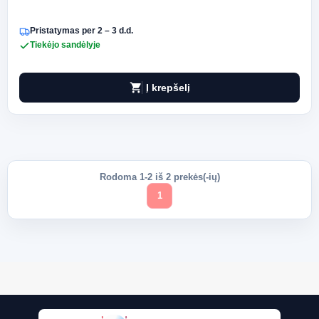
Pristatymas per 2 – 3 d.d.
Tiekėjo sandėlyje
shopping_cart
Į krepšelį
Rodoma 1-2 iš 2 prekės(-ių)
1