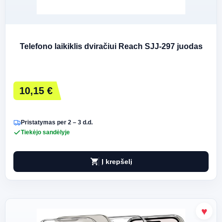
Telefono laikiklis dviračiui Reach SJJ-297 juodas
10,15 €
Pristatymas per 2 – 3 d.d.
Tiekėjo sandėlyje
shopping_cart
Į krepšelį