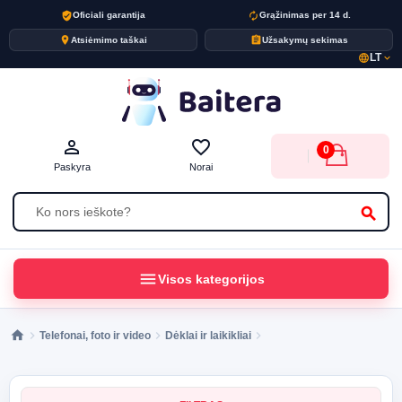
verified_user
autorenew
Oficiali garantija
Grąžinimas per 14 d.
place
assignment
Atsiėmimo taškai
Užsakymų sekimas
LT
language
expand_more
person_outline
favorite_border
0
Paskyra
Norai
search
menu
Visos kategorijos
Telefonai, foto ir video
Dėklai ir laikikliai