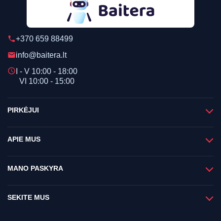
+370 659 88499
phone
info@baitera.lt
email
schedule
I - V 10:00 - 18:00
VI 10:00 - 15:00
PIRKĖJUI
APIE MUS
MANO PASKYRA
SEKITE MUS