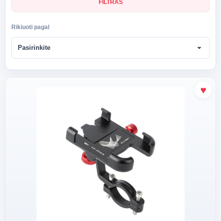
FILTRAS
Rikiuoti pagal
arrow_drop_down
Pasirinkite