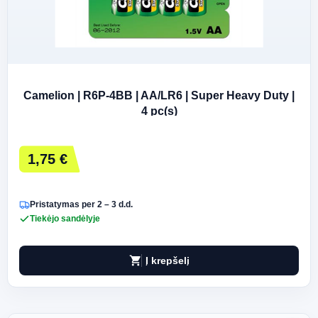
Camelion | R6P-4BB | AA/LR6 | Super Heavy Duty |
4 pc(s)
1,75 €
Pristatymas per 2 – 3 d.d.
Tiekėjo sandėlyje
shopping_cart
Į krepšelį