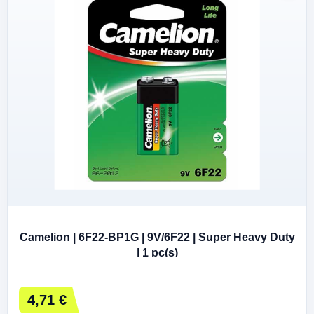
Camelion | 6F22-BP1G | 9V/6F22 | Super Heavy Duty
| 1 pc(s)
4,71 €