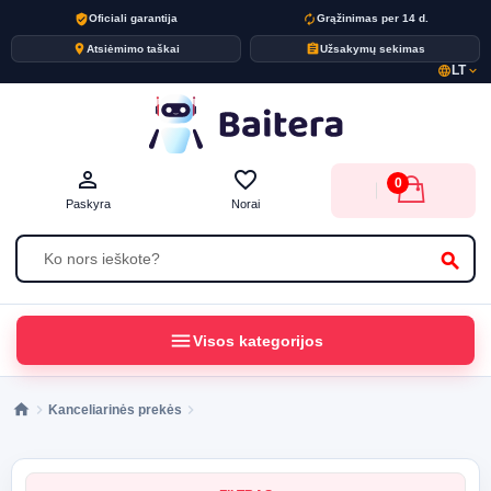
verified_user
autorenew
Oficiali garantija
Grąžinimas per 14 d.
place
assignment
Atsiėmimo taškai
Užsakymų sekimas
LT
language
expand_more
person_outline
favorite_border
0
Paskyra
Norai
search
menu
Visos kategorijos
Kanceliarinės prekės