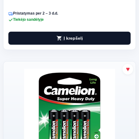
Pristatymas per 2 – 3 d.d.
Tiekėjo sandėlyje
shopping_cart
Į krepšelį