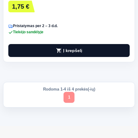
1,75 €
Pristatymas per 2 – 3 d.d.
Tiekėjo sandėlyje
shopping_cart
Į krepšelį
Rodoma 1-4 iš 4 prekės(-ių)
1