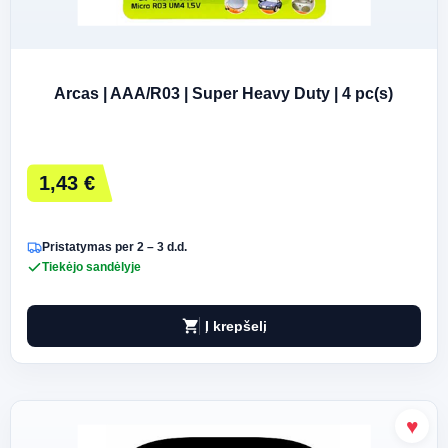
Arcas | AAA/R03 | Super Heavy Duty | 4 pc(s)
1,43 €
Pristatymas per 2 – 3 d.d.
Tiekėjo sandėlyje
shopping_cart
Į krepšelį