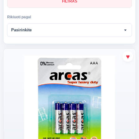
FILTRAS
Rikiuoti pagal
arrow_drop_down
Pasirinkite