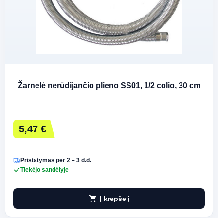
Žarnelė nerūdijančio plieno SS01, 1/2 colio, 30 cm
5,47 €
Pristatymas per 2 – 3 d.d.
Tiekėjo sandėlyje
shopping_cart
Į krepšelį