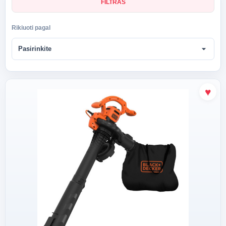
FILTRAS
Rikiuoti pagal
arrow_drop_down
Pasirinkite