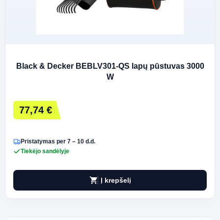
Black & Decker BEBLV301-QS lapų pūstuvas 3000
W
77,74 €
Pristatymas per 7 – 10 d.d.
Tiekėjo sandėlyje
shopping_cart
Į krepšelį