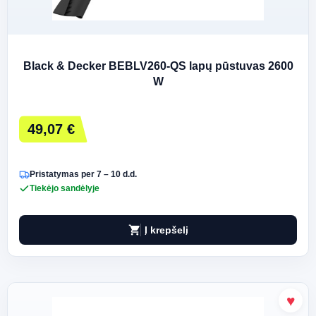
Black & Decker BEBLV260-QS lapų pūstuvas 2600
W
49,07 €
Pristatymas per 7 – 10 d.d.
Tiekėjo sandėlyje
shopping_cart
Į krepšelį