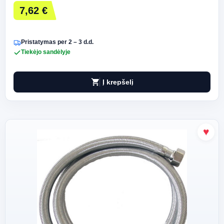
7,62 €
Pristatymas per 2 – 3 d.d.
Tiekėjo sandėlyje
shopping_cart
Į krepšelį