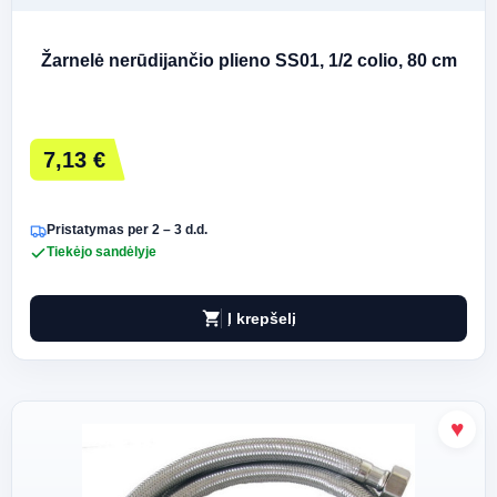
Žarnelė nerūdijančio plieno SS01, 1/2 colio, 80 cm
7,13 €
Pristatymas per 2 – 3 d.d.
Tiekėjo sandėlyje
shopping_cart
Į krepšelį