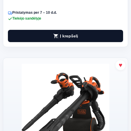
Pristatymas per 7 – 10 d.d.
Tiekėjo sandėlyje
shopping_cart
Į krepšelį