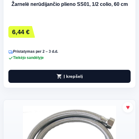
Žarnelė nerūdijančio plieno SS01, 1/2 colio, 60 cm
6,44 €
Pristatymas per 2 – 3 d.d.
Tiekėjo sandėlyje
shopping_cart
Į krepšelį