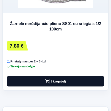
Žarnelė nerūdijančio plieno SS01 su sriegiais 1/2
100cm
7,80 €
Pristatymas per 2 – 3 d.d.
Tiekėjo sandėlyje
shopping_cart
Į krepšelį