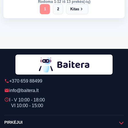
Rodoma 1-12 iš 13 prekės(-ių)
chevron_right
1
2
Kitas
+370 659 88499
phone
info@baitera.lt
email
schedule
I - V 10:00 - 18:00
VI 10:00 - 15:00
PIRKĖJUI