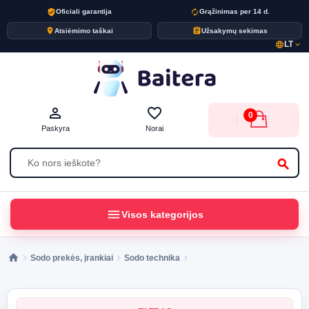
verified_user
autorenew
Oficiali garantija
Grąžinimas per 14 d.
place
assignment
Atsiėmimo taškai
Užsakymų sekimas
LT
language
expand_more
person_outline
favorite_border
0
Paskyra
Norai
search
menu
Visos kategorijos
Sodo prekės, įrankiai
Sodo technika