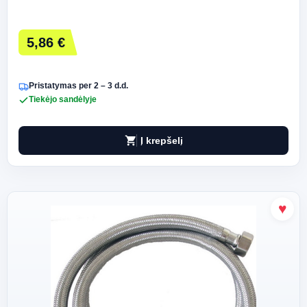
5,86 €
Pristatymas per 2 – 3 d.d.
Tiekėjo sandėlyje
shopping_cart
Į krepšelį