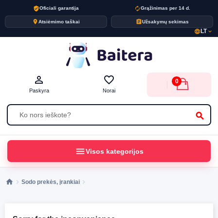
verified_user
autorenew
Oficiali garantija
Grąžinimas per 14 d.
place
assignment
Atsiėmimo taškai
Užsakymų sekimas
LT
language
expand_more
person_outline
favorite_border
0
Paskyra
Norai
search
menu
Visos kategorijos
Sodo prekės, įrankiai