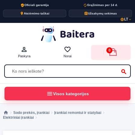
verified_user
autorenew
Oficiali garantija
Grąžinimas per 14 d.
place
assignment
Atsiėmimo taškai
Užsakymų sekimas
LT
language
expand_more
person_outline
favorite_border
0
Paskyra
Norai
search
menu
Visos kategorijos
Sodo prekės, įrankiai
Įrankiai remontui ir statybai
Elektriniai įrankiai