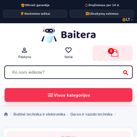
verified_user
autorenew
Oficiali garantija
Grąžinimas per 14 d.
place
assignment
Atsiėmimo taškai
Užsakymų sekimas
LT
language
expand_more
person_outline
favorite_border
0
Paskyra
Norai
search
menu
Visos kategorijos
Buitinė technika ir elektronika
Garso ir vaizdo technika