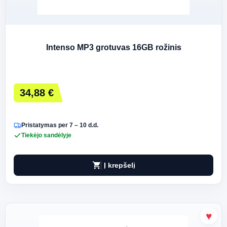
Intenso MP3 grotuvas 16GB rožinis
34,88 €
Pristatymas per 7 – 10 d.d.
Tiekėjo sandėlyje
shopping_cart
Į krepšelį