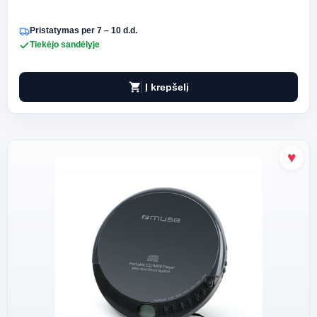
Pristatymas per 7 – 10 d.d.
Tiekėjo sandėlyje
shopping_cart
Į krepšelį