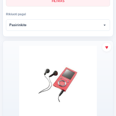
FILTRAS
Rikiuoti pagal
arrow_drop_down
Pasirinkite