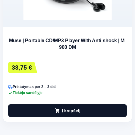
Muse | Portable CD/MP3 Player With Anti-shock | M-
900 DM
33,75 €
Pristatymas per 2 – 3 d.d.
Tiekėjo sandėlyje
shopping_cart
Į krepšelį