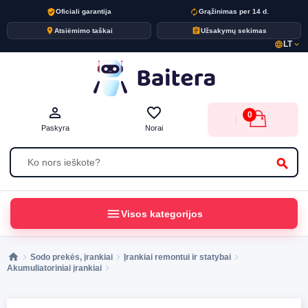
verified_user
autorenew
Oficiali garantija
Grąžinimas per 14 d.
place
assignment
Atsiėmimo taškai
Užsakymų sekimas
LT
language
expand_more
person_outline
favorite_border
0
Paskyra
Norai
search
menu
Visos kategorijos
Sodo prekės, įrankiai
Įrankiai remontui ir statybai
Akumuliatoriniai įrankiai