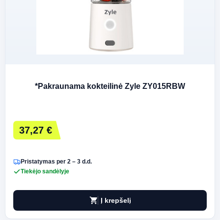
*Pakraunama kokteilinė Zyle ZY015RBW
37,27 €
Pristatymas per 2 – 3 d.d.
Tiekėjo sandėlyje
shopping_cart
Į krepšelį