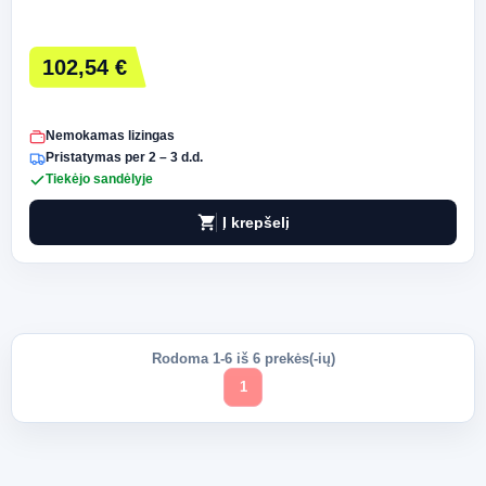
102,54 €
Nemokamas lizingas
Pristatymas per 2 – 3 d.d.
Tiekėjo sandėlyje
shopping_cart
Į krepšelį
Rodoma 1-6 iš 6 prekės(-ių)
1