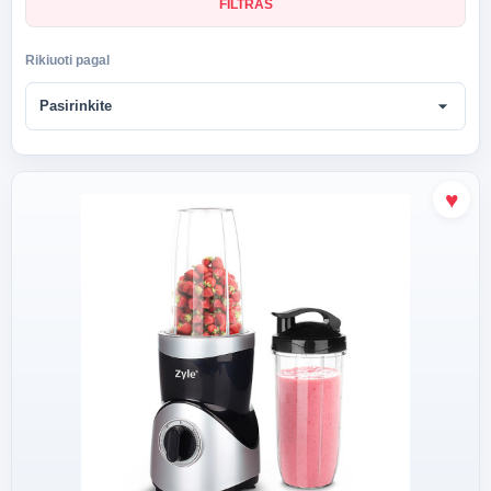
FILTRAS
Rikiuoti pagal
arrow_drop_down
Pasirinkite