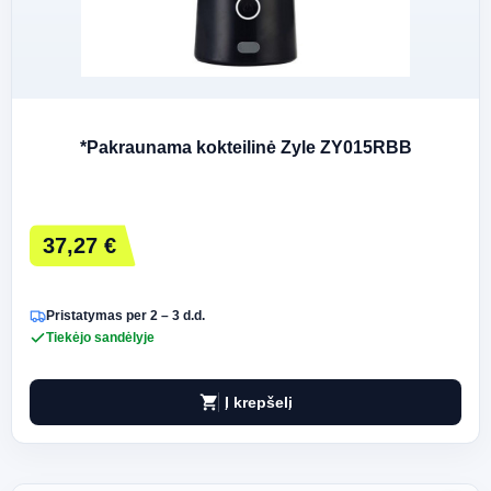
*Pakraunama kokteilinė Zyle ZY015RBB
37,27 €
Pristatymas per 2 – 3 d.d.
Tiekėjo sandėlyje
shopping_cart
Į krepšelį