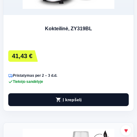
Kokteilinė, ZY319BL
41,43 €
Pristatymas per 2 – 3 d.d.
Tiekėjo sandėlyje
shopping_cart
Į krepšelį