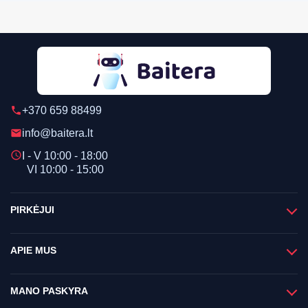
+370 659 88499
phone
info@baitera.lt
email
schedule
I - V 10:00 - 18:00
VI 10:00 - 15:00
PIRKĖJUI
APIE MUS
MANO PASKYRA