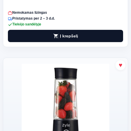
Nemokamas lizingas
Pristatymas per 2 – 3 d.d.
Tiekėjo sandėlyje
shopping_cart
Į krepšelį