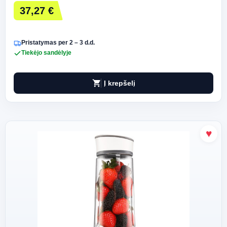
37,27 €
Pristatymas per 2 – 3 d.d.
Tiekėjo sandėlyje
shopping_cart
Į krepšelį