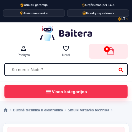
verified_user
autorenew
Oficiali garantija
Grąžinimas per 14 d.
place
assignment
Atsiėmimo taškai
Užsakymų sekimas
LT
language
expand_more
person_outline
favorite_border
0
Paskyra
Norai
search
menu
Visos kategorijos
Buitinė technika ir elektronika
Smulki virtuvės technika