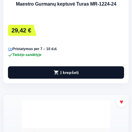
Maestro Gurmanų keptuvė Turas MR-1224-24
29,42 €
Pristatymas per 7 – 10 d.d.
Tiekėjo sandėlyje
shopping_cart
Į krepšelį