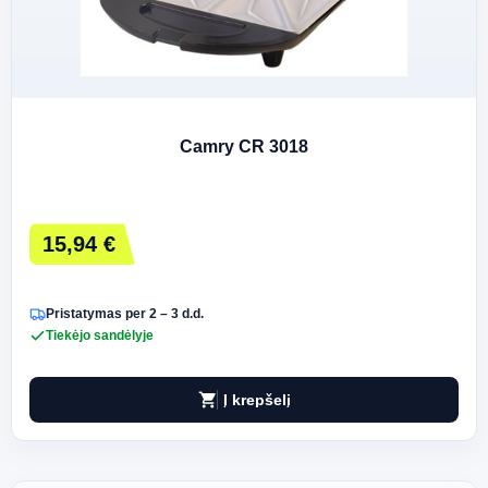
Camry CR 3018
15,94 €
Pristatymas per 2 – 3 d.d.
Tiekėjo sandėlyje
shopping_cart
Į krepšelį