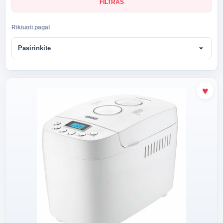
FILTRAS
Rikiuoti pagal
arrow_drop_down
Pasirinkite