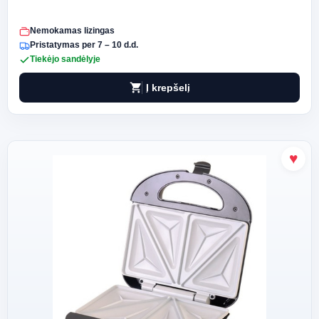
Nemokamas lizingas
Pristatymas per 7 – 10 d.d.
Tiekėjo sandėlyje
shopping_cart
Į krepšelį