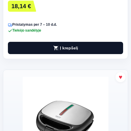
18,14 €
Pristatymas per 7 – 10 d.d.
Tiekėjo sandėlyje
shopping_cart
Į krepšelį