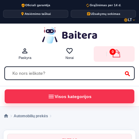
verified_user
autorenew
Oficiali garantija
Grąžinimas per 14 d.
place
assignment
Atsiėmimo taškai
Užsakymų sekimas
LT
language
expand_more
person_outline
favorite_border
0
Paskyra
Norai
search
menu
Visos kategorijos
Automobilių prekės