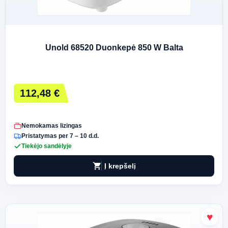
Unold 68520 Duonkepė 850 W Balta
112,48 €
Nemokamas lizingas
Pristatymas per 7 – 10 d.d.
Tiekėjo sandėlyje
shopping_cart
Į krepšelį