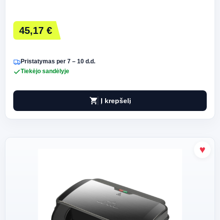
45,17 €
Pristatymas per 7 – 10 d.d.
Tiekėjo sandėlyje
shopping_cart
Į krepšelį