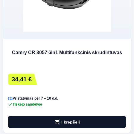
Camry CR 3057 6in1 Multifunkcinis skrudintuvas
34,41 €
Pristatymas per 7 – 10 d.d.
Tiekėjo sandėlyje
shopping_cart
Į krepšelį