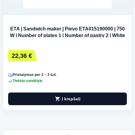
ETA | Sandwich maker | Pievo ETA015190000 | 750
W | Number of plates 1 | Number of pastry 2 | White
22,36 €
Pristatymas per 2 – 3 d.d.
Tiekėjo sandėlyje
shopping_cart
Į krepšelį