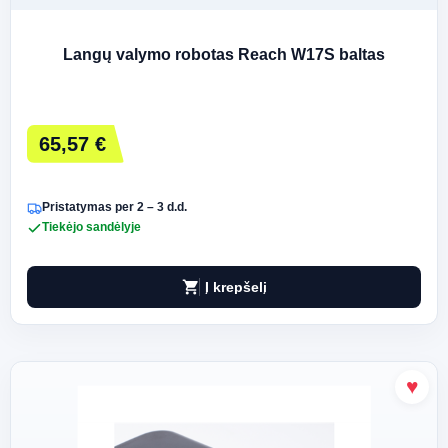
Langų valymo robotas Reach W17S baltas
65,57 €
Pristatymas per 2 – 3 d.d.
Tiekėjo sandėlyje
shopping_cart
Į krepšelį