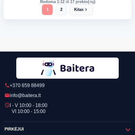
Rodoma 1-12 iš 17 prekės(-ių)
chevron_right
1
2
Kitas
+370 659 88499
phone
info@baitera.lt
email
schedule
I - V 10:00 - 18:00
VI 10:00 - 15:00
PIRKĖJUI