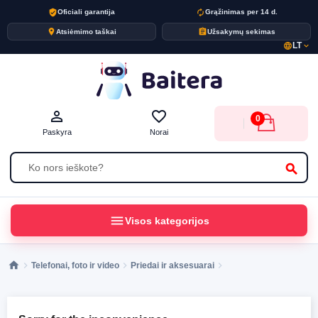
verified_user
autorenew
Oficiali garantija
Grąžinimas per 14 d.
place
assignment
Atsiėmimo taškai
Užsakymų sekimas
LT
language
expand_more
person_outline
favorite_border
0
Paskyra
Norai
search
menu
Visos kategorijos
Telefonai, foto ir video
Priedai ir aksesuarai