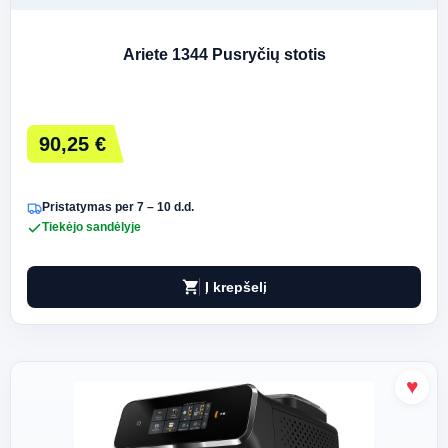
Ariete 1344 Pusryčių stotis
90,25 €
Pristatymas per 7 – 10 d.d.
Tiekėjo sandėlyje
shopping_cart
Į krepšelį