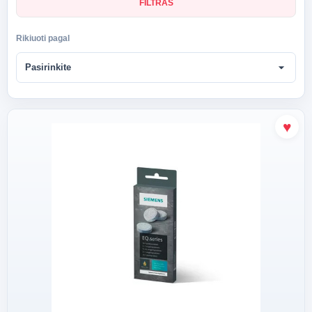
FILTRAS
Rikiuoti pagal
arrow_drop_down
Pasirinkite