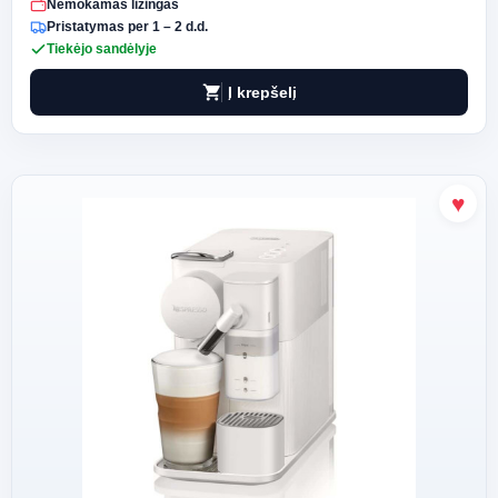
Nemokamas lizingas
Pristatymas per 1 – 2 d.d.
Tiekėjo sandėlyje
shopping_cart
Į krepšelį