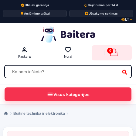
verified_user
autorenew
Oficiali garantija
Grąžinimas per 14 d.
place
assignment
Atsiėmimo taškai
Užsakymų sekimas
LT
language
expand_more
person_outline
favorite_border
0
Paskyra
Norai
search
menu
Visos kategorijos
Buitinė technika ir elektronika