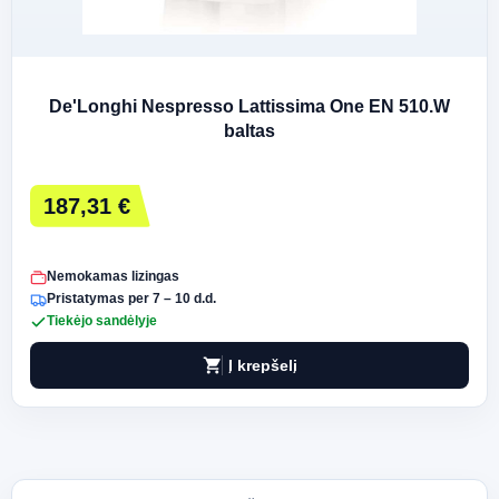
De'Longhi Nespresso Lattissima One EN 510.W
baltas
187,31 €
Nemokamas lizingas
Pristatymas per 7 – 10 d.d.
Tiekėjo sandėlyje
shopping_cart
Į krepšelį