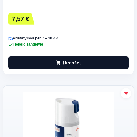
7,57 €
Pristatymas per 7 – 10 d.d.
Tiekėjo sandėlyje
shopping_cart
Į krepšelį