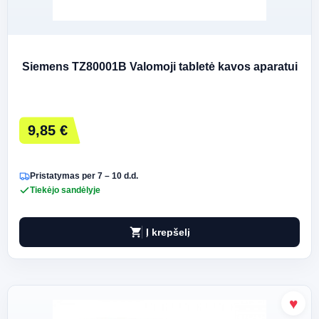
Siemens TZ80001B Valomoji tabletė kavos aparatui
9,85 €
Pristatymas per 7 – 10 d.d.
Tiekėjo sandėlyje
shopping_cart
Į krepšelį