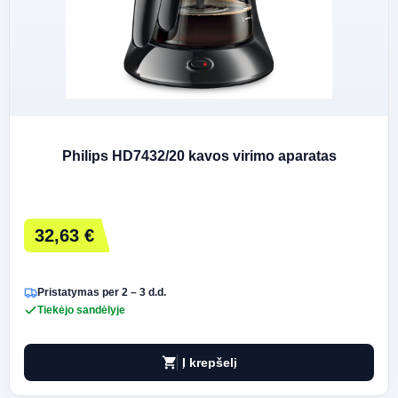
Philips HD7432/20 kavos virimo aparatas
32,63 €
Pristatymas per 2 – 3 d.d.
Tiekėjo sandėlyje
shopping_cart
Į krepšelį