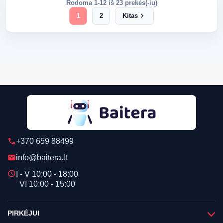
Rodoma 1-12 iš 23 prekės(-ių)
chevron_right
1
2
Kitas
+370 659 88499
phone
info@baitera.lt
email
schedule
I - V 10:00 - 18:00
VI 10:00 - 15:00
PIRKĖJUI