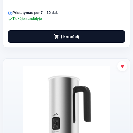
Pristatymas per 7 – 10 d.d.
Tiekėjo sandėlyje
shopping_cart
Į krepšelį