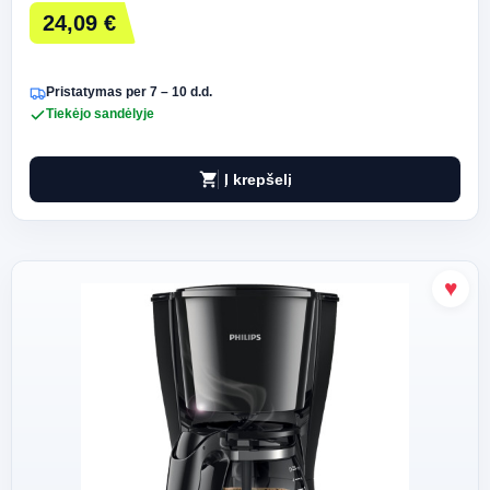
24,09 €
Pristatymas per 7 – 10 d.d.
Tiekėjo sandėlyje
shopping_cart
Į krepšelį