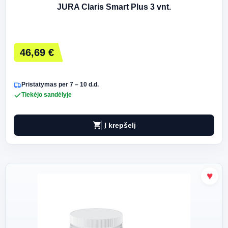
JURA Claris Smart Plus 3 vnt.
46,69 €
Pristatymas per 7 – 10 d.d.
Tiekėjo sandėlyje
shopping_cart
Į krepšelį