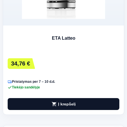
ETA Latteo
34,76 €
Pristatymas per 7 – 10 d.d.
Tiekėjo sandėlyje
shopping_cart
Į krepšelį