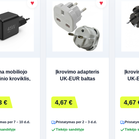
a mobiliojo
Įkrovimo adapteris
Įkrovi
inio kroviklis,
UK-EUR baltas
UK-
as, spartusis
krovimas
3 €
4,67 €
4,67 
mas per 7 – 10 d.d.
Pristatymas per 2 – 3 d.d.
Pristatym
 sandėlyje
Tiekėjo sandėlyje
Tiekėjo 