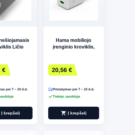
nešiojamasis
Hama mobiliojo
viklis Ličio
įrenginio kroviklis,
ras 10000 mAh
baltas, spartusis
tracitas
įkrovimas
 €
20,56 €
as per 7 – 10 d.d.
Pristatymas per 7 – 10 d.d.
sandėlyje
Tiekėjo sandėlyje
shopping_cart
Į krepšelį
Į krepšelį