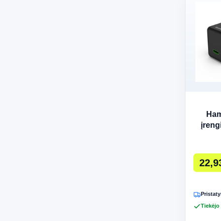
Ham
įreng
juod
į
22,9
Pristaty
Tiekėjo