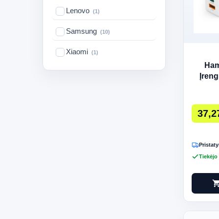
Lenovo
(1)
Samsung
(10)
Xiaomi
(1)
Ham
Įreng
37,2
Pristaty
Tiekėjo
shopping_c