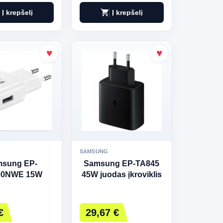
shopping_cart
Į krepšelį
Į krepšelį
SAMSUNG
sung EP-
Samsung EP-TA845
00NWE 15W
45W juodas įkroviklis
kroviklis
€
29,67 €