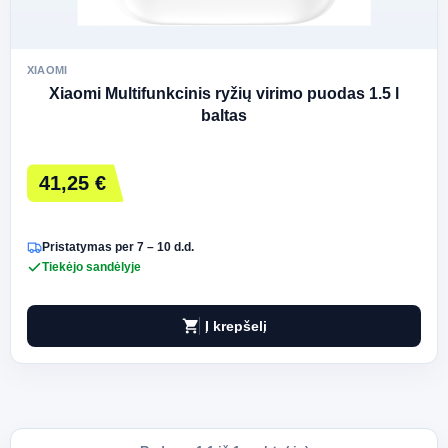
XIAOMI
Xiaomi Multifunkcinis ryžių virimo puodas 1.5 l
baltas
41,25 €
Pristatymas per 7 – 10 d.d.
Tiekėjo sandėlyje
shopping_cart
Į krepšelį