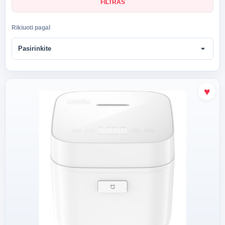
FILTRAS
Rikiuoti pagal
arrow_drop_down
Pasirinkite