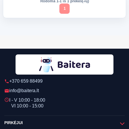
Rodoma 1-1 iš 1 prekės(-ių)
1
+370 659 88499
phone
info@baitera.lt
email
schedule
I - V 10:00 - 18:00
VI 10:00 - 15:00
PIRKĖJUI