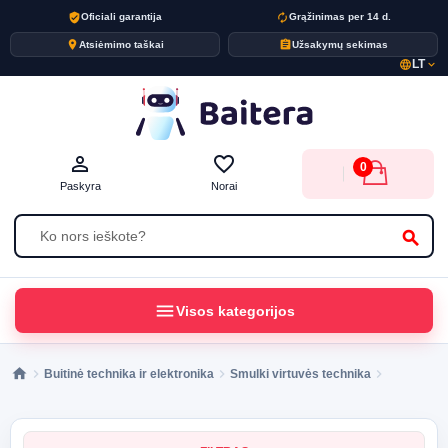
verified_user
autorenew
Oficiali garantija
Grąžinimas per 14 d.
place
assignment
Atsiėmimo taškai
Užsakymų sekimas
LT
language
expand_more
person_outline
favorite_border
0
Paskyra
Norai
search
menu
Visos kategorijos
Buitinė technika ir elektronika
Smulki virtuvės technika