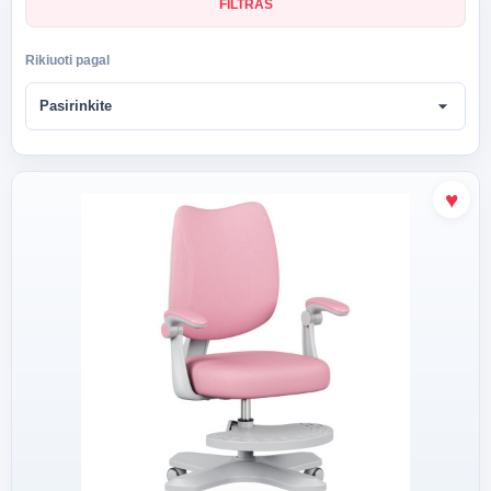
FILTRAS
Rikiuoti pagal
arrow_drop_down
Pasirinkite