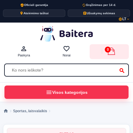
verified_user
autorenew
Oficiali garantija
Grąžinimas per 14 d.
place
assignment
Atsiėmimo taškai
Užsakymų sekimas
LT
language
expand_more
person_outline
favorite_border
0
Paskyra
Norai
search
menu
Visos kategorijos
Sportas, laisvalaikis