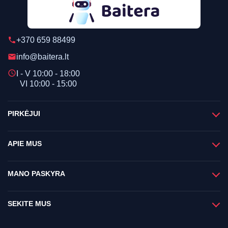
+370 659 88499
phone
info@baitera.lt
email
schedule
I - V 10:00 - 18:00
VI 10:00 - 15:00
PIRKĖJUI
APIE MUS
MANO PASKYRA
SEKITE MUS