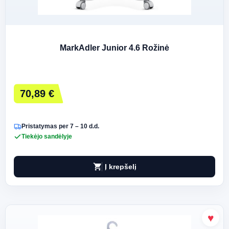
MarkAdler Junior 4.6 Rožinė
70,89 €
Pristatymas per 7 – 10 d.d.
Tiekėjo sandėlyje
shopping_cart
Į krepšelį