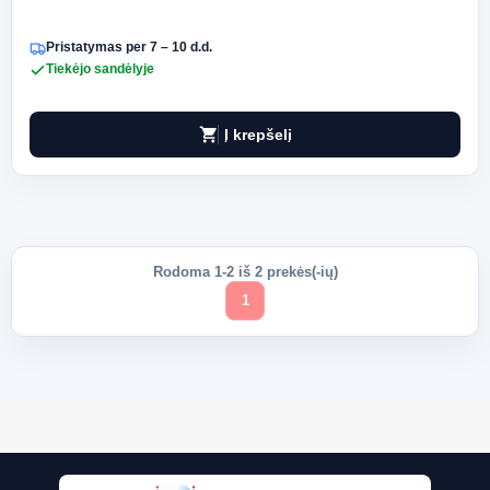
Pristatymas per 7 – 10 d.d.
Tiekėjo sandėlyje
shopping_cart
Į krepšelį
Rodoma 1-2 iš 2 prekės(-ių)
1