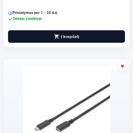
Pristatymas per 7 – 10 d.d.
Tiekėjo sandėlyje
shopping_cart
Į krepšelį