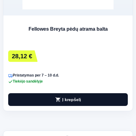
Fellowes Breyta pėdų atrama balta
28,12 €
Pristatymas per 7 – 10 d.d.
Tiekėjo sandėlyje
shopping_cart
Į krepšelį