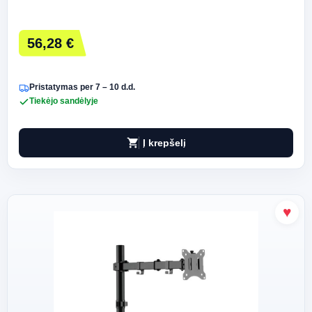
56,28 €
Pristatymas per 7 – 10 d.d.
Tiekėjo sandėlyje
shopping_cart
Į krepšelį