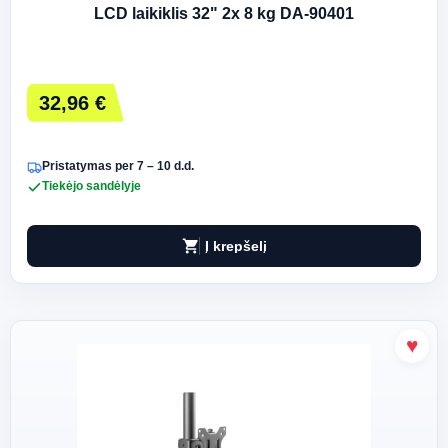
LCD laikiklis 32" 2x 8 kg DA-90401
32,96 €
Pristatymas per 7 – 10 d.d.
Tiekėjo sandėlyje
shopping_cart
Į krepšelį