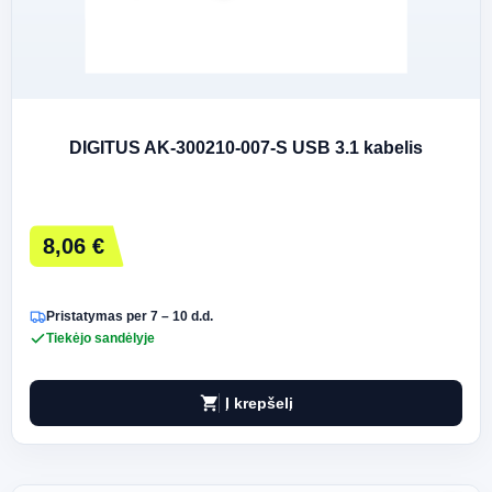
DIGITUS AK-300210-007-S USB 3.1 kabelis
8,06 €
Pristatymas per 7 – 10 d.d.
Tiekėjo sandėlyje
shopping_cart
Į krepšelį