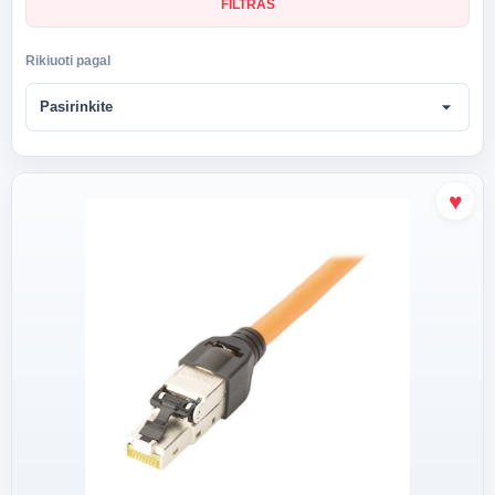
FILTRAS
Rikiuoti pagal
arrow_drop_down
Pasirinkite