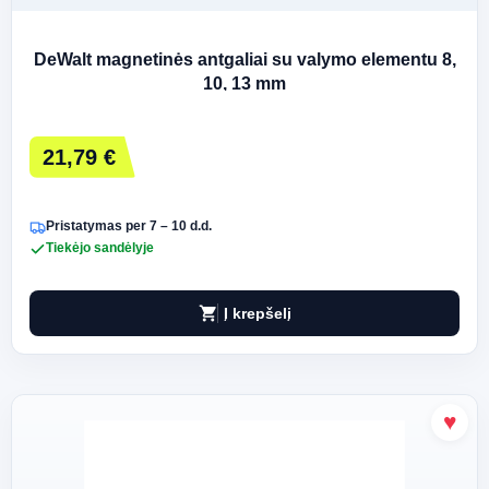
DeWalt magnetinės antgaliai su valymo elementu 8,
10, 13 mm
21,79 €
Pristatymas per 7 – 10 d.d.
Tiekėjo sandėlyje
shopping_cart
Į krepšelį