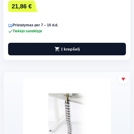
21,86 €
Pristatymas per 7 – 10 d.d.
Tiekėjo sandėlyje
shopping_cart
Į krepšelį