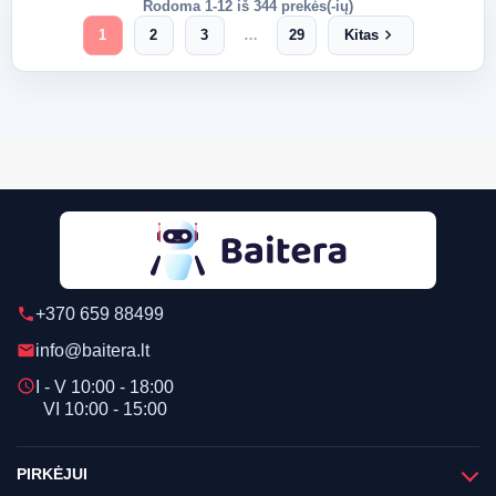
Rodoma 1-12 iš 344 prekės(-ių)
chevron_right
1
2
3
…
29
Kitas
+370 659 88499
phone
info@baitera.lt
email
schedule
I - V 10:00 - 18:00
VI 10:00 - 15:00
PIRKĖJUI