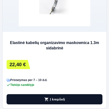
Elastinė kabelių organizavimo maskownica 1.3m
sidabrinė
22,40 €
Pristatymas per 7 – 10 d.d.
Tiekėjo sandėlyje
shopping_cart
Į krepšelį