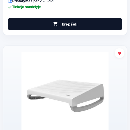
Pristatymas per 2 – 3 d.d.
Tiekėjo sandėlyje
shopping_cart
Į krepšelį