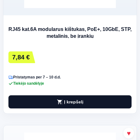
RJ45 kat.6A modularus kištukas, PoE+, 10GbE, STP,
metalinis, be įrankių
7,84 €
Pristatymas per 7 – 10 d.d.
Tiekėjo sandėlyje
shopping_cart
Į krepšelį