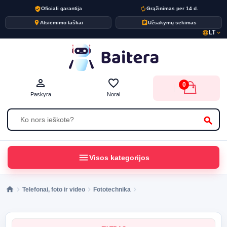
verified_user
autorenew
Oficiali garantija
Grąžinimas per 14 d.
place
assignment
Atsiėmimo taškai
Užsakymų sekimas
LT
language
expand_more
person_outline
favorite_border
0
Paskyra
Norai
search
menu
Visos kategorijos
Telefonai, foto ir video
Fototechnika