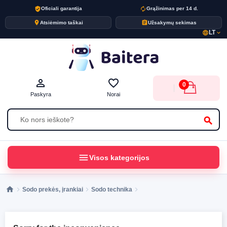
verified_user
autorenew
Oficiali garantija
Grąžinimas per 14 d.
place
assignment
Atsiėmimo taškai
Užsakymų sekimas
LT
language
expand_more
person_outline
favorite_border
0
Paskyra
Norai
search
menu
Visos kategorijos
Sodo prekės, įrankiai
Sodo technika