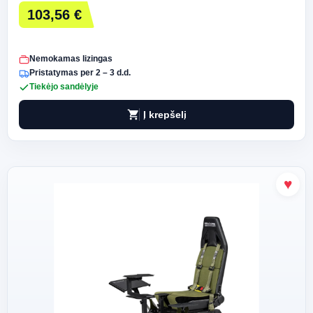
103,56 €
Nemokamas lizingas
Pristatymas per 2 – 3 d.d.
Tiekėjo sandėlyje
shopping_cart
Į krepšelį