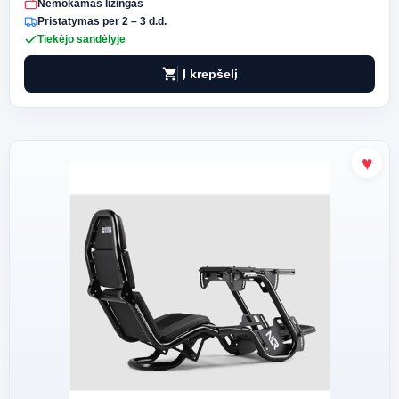
Nemokamas lizingas
Pristatymas per 2 – 3 d.d.
Tiekėjo sandėlyje
shopping_cart
Į krepšelį