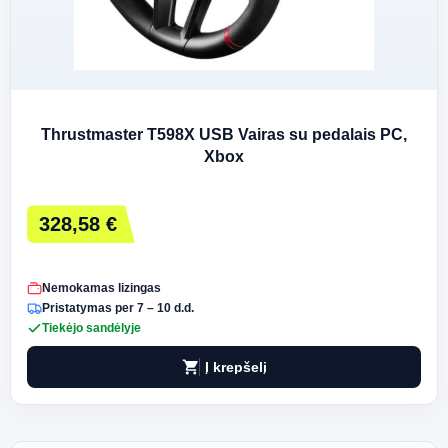
Thrustmaster T598X USB Vairas su pedalais PC,
Xbox
328,58 €
Nemokamas lizingas
Pristatymas per 7 – 10 d.d.
Tiekėjo sandėlyje
shopping_cart
Į krepšelį