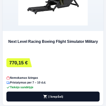
Next Level Racing Boeing Flight Simulator Military
770,15 €
Nemokamas lizingas
Pristatymas per 7 – 10 d.d.
Tiekėjo sandėlyje
shopping_cart
Į krepšelį