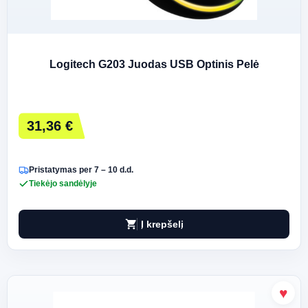
Logitech G203 Juodas USB Optinis Pelė
31,36 €
Pristatymas per 7 – 10 d.d.
Tiekėjo sandėlyje
shopping_cart
Į krepšelį