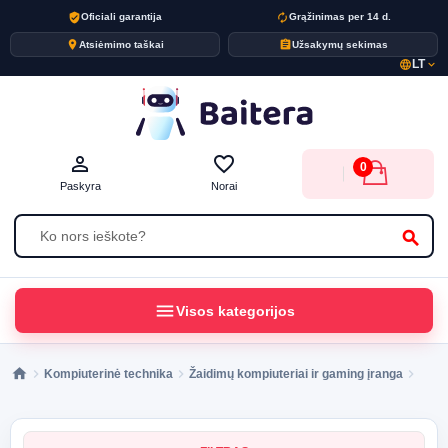
verified_user
autorenew
Oficiali garantija
Grąžinimas per 14 d.
place
assignment
Atsiėmimo taškai
Užsakymų sekimas
LT
language
expand_more
person_outline
favorite_border
0
Paskyra
Norai
search
menu
Visos kategorijos
Kompiuterinė technika
Žaidimų kompiuteriai ir gaming įranga