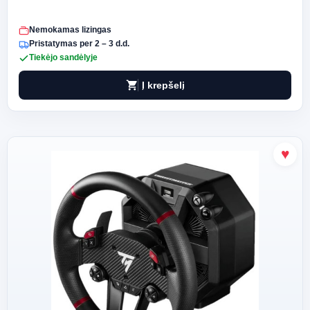
Nemokamas lizingas
Pristatymas per 2 – 3 d.d.
Tiekėjo sandėlyje
shopping_cart
Į krepšelį