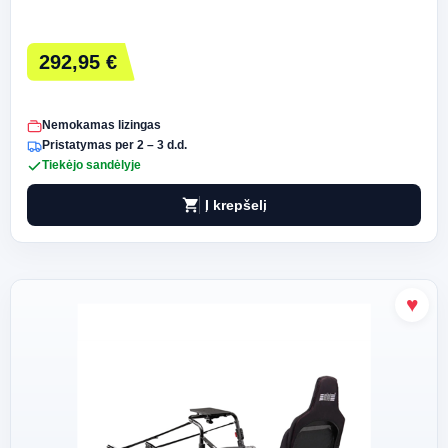
292,95 €
Nemokamas lizingas
Pristatymas per 2 – 3 d.d.
Tiekėjo sandėlyje
shopping_cart
Į krepšelį