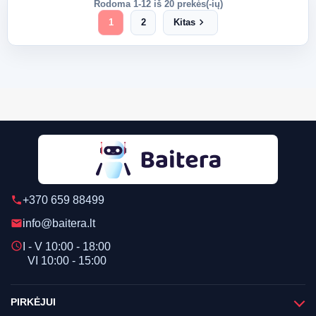
Rodoma 1-12 iš 20 prekės(-ių)
chevron_right
1
2
Kitas
+370 659 88499
phone
info@baitera.lt
email
schedule
I - V 10:00 - 18:00
VI 10:00 - 15:00
PIRKĖJUI