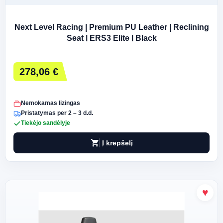
Next Level Racing | Premium PU Leather | Reclining
Seat | ERS3 Elite | Black
278,06 €
Nemokamas lizingas
Pristatymas per 2 – 3 d.d.
Tiekėjo sandėlyje
shopping_cart
Į krepšelį