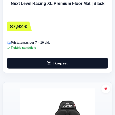
Next Level Racing XL Premium Floor Mat | Black
87,92 €
Pristatymas per 7 – 10 d.d.
Tiekėjo sandėlyje
shopping_cart
Į krepšelį