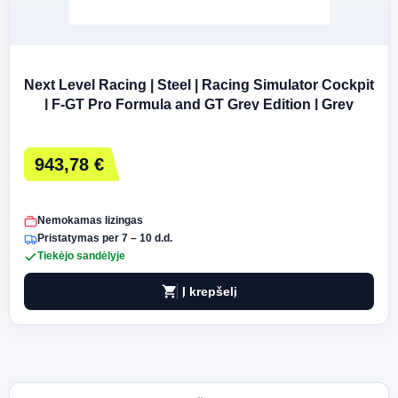
Next Level Racing | Steel | Racing Simulator Cockpit
| F-GT Pro Formula and GT Grey Edition | Grey
943,78 €
Nemokamas lizingas
Pristatymas per 7 – 10 d.d.
Tiekėjo sandėlyje
shopping_cart
Į krepšelį