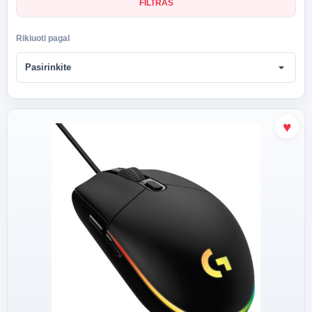
FILTRAS
Rikiuoti pagal
arrow_drop_down
Pasirinkite