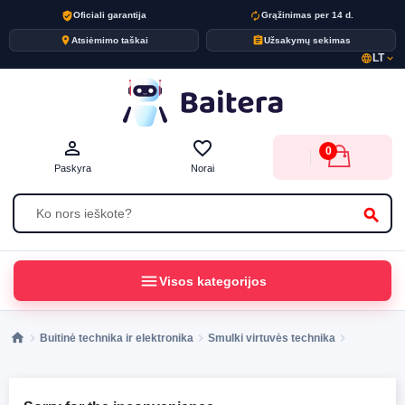
verified_user
autorenew
Oficiali garantija
Grąžinimas per 14 d.
place
assignment
Atsiėmimo taškai
Užsakymų sekimas
LT
language
expand_more
person_outline
favorite_border
0
Paskyra
Norai
search
menu
Visos kategorijos
Buitinė technika ir elektronika
Smulki virtuvės technika