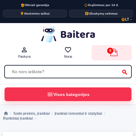
verified_user
autorenew
Oficiali garantija
Grąžinimas per 14 d.
place
assignment
Atsiėmimo taškai
Užsakymų sekimas
LT
language
expand_more
person_outline
favorite_border
0
Paskyra
Norai
search
menu
Visos kategorijos
Sodo prekės, įrankiai
Įrankiai remontui ir statybai
Rankiniai įrankiai