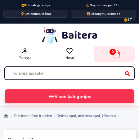
verified_user
autorenew
Oficiali garantija
Grąžinimas per 14 d.
place
assignment
Atsiėmimo taškai
Užsakymų sekimas
LT
language
expand_more
person_outline
favorite_border
0
Paskyra
Norai
search
menu
Visos kategorijos
Telefonai, foto ir video
Teleskopai, mikroskopai, žiūronai