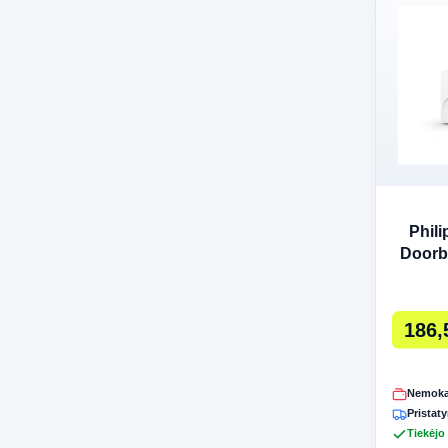
Phil
Doorb
186,
Nemoka
Pristaty
Tiekėjo