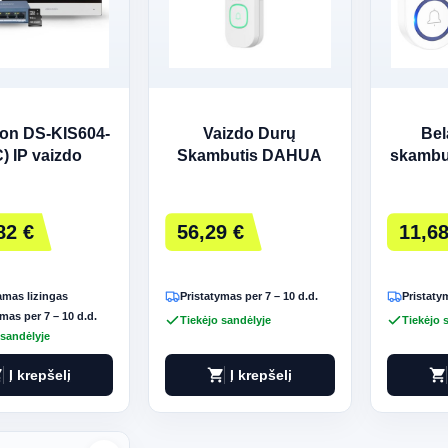
ion DS-KIS604-
Vaizdo Durų
Bel
) IP vaizdo
Skambutis DAHUA
skambu
omofonas
82 €
56,29 €
11,68
mas lizingas
Pristatymas per 7 – 10 d.d.
Pristatym
mas per 7 – 10 d.d.
Tiekėjo sandėlyje
Tiekėjo 
 sandėlyje
art
shopping_cart
shopping_cart
Į krepšelį
Į krepšelį