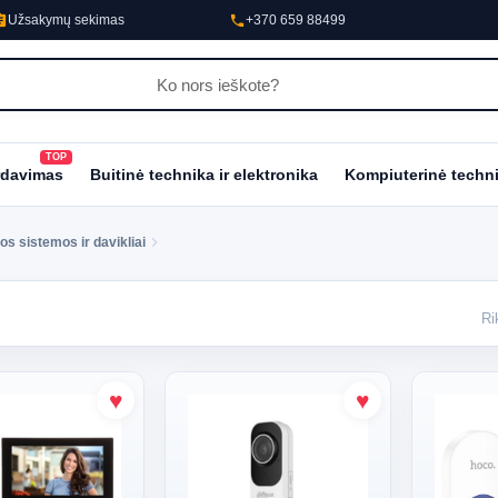
nment
phone
Užsakymų sekimas
+370 659 88499
TOP
al_fire_department
rdavimas
Buitinė technika ir elektronika
Kompiuterinė techn
os sistemos ir davikliai
Ri