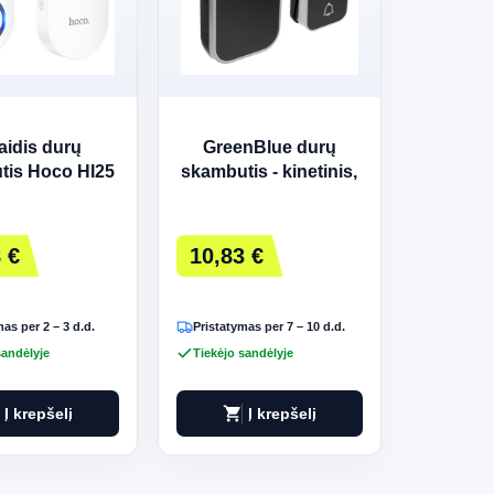
aidis durų
GreenBlue durų
tis Hoco HI25
skambutis - kinetinis,
baltas
belaidis, juodas
 €
10,83 €
as per 2 – 3 d.d.
Pristatymas per 7 – 10 d.d.
sandėlyje
Tiekėjo sandėlyje
shopping_cart
Į krepšelį
Į krepšelį