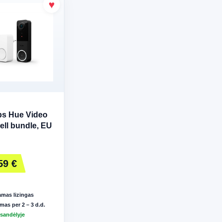
ips Hue Video
ell bundle, EU
59 €
mas lizingas
mas per 2 – 3 d.d.
 sandėlyje