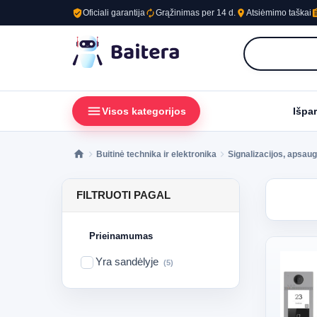
verified_user
autorenew
place
assig
Oficiali garantija
Grąžinimas per 14 d.
Atsiėmimo taškai
menu
loc
Visos kategorijos
Išpa
Buitinė technika ir elektronika
Signalizacijos, apsaug
FILTRUOTI PAGAL
Prieinamumas
Yra sandėlyje
(5)