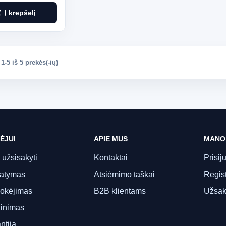
art
Į krepšelį
-5 iš 5 prekės(-ių)
ĖJUI
APIE MUS
MANO
 užsisakyti
Kontaktai
Prisij
tatymas
Atsiėmimo taškai
Regist
okėjimas
B2B klientams
Užsak
inimas
ntija