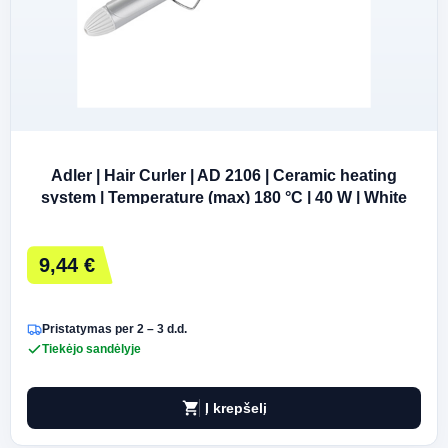
Adler | Hair Curler | AD 2106 | Ceramic heating
system | Temperature (max) 180 °C | 40 W | White
9,44 €
Pristatymas per 2 – 3 d.d.
Tiekėjo sandėlyje
shopping_cart
Į krepšelį