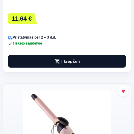
11,64 €
Pristatymas per 2 – 3 d.d.
Tiekėjo sandėlyje
shopping_cart
Į krepšelį