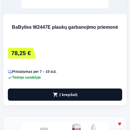
BaByliss W2447E plaukų garbanojimo priemonė
78,25 €
Pristatymas per 7 – 10 d.d.
Tiekėjo sandėlyje
shopping_cart
Į krepšelį