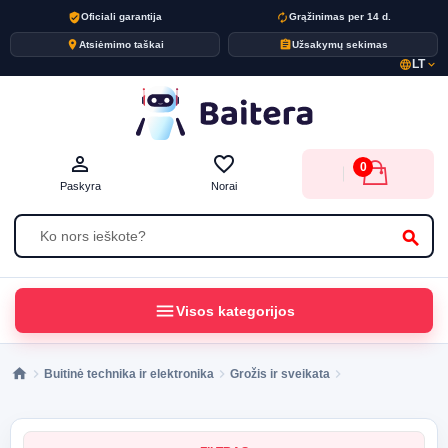
verified_user
autorenew
Oficiali garantija
Grąžinimas per 14 d.
place
assignment
Atsiėmimo taškai
Užsakymų sekimas
LT
language
expand_more
person_outline
favorite_border
0
Paskyra
Norai
search
menu
Visos kategorijos
Buitinė technika ir elektronika
Grožis ir sveikata