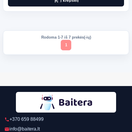
shopping_cart
Į krepšelį
Rodoma 1-7 iš 7 prekės(-ių)
1
+370 659 88499
phone
info@baitera.lt
email