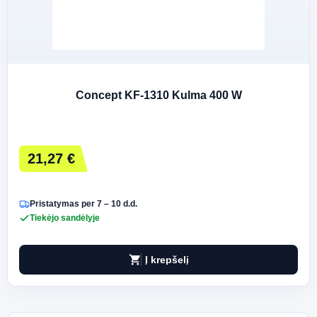
Concept KF-1310 Kulma 400 W
21,27 €
Pristatymas per 7 – 10 d.d.
Tiekėjo sandėlyje
shopping_cart
Į krepšelį