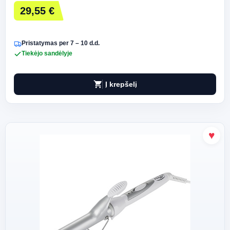
29,55 €
Pristatymas per 7 – 10 d.d.
Tiekėjo sandėlyje
shopping_cart
Į krepšelį