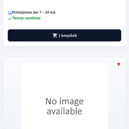
Pristatymas per 7 – 10 d.d.
Tiekėjo sandėlyje
shopping_cart
Į krepšelį