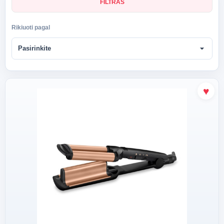
FILTRAS
Rikiuoti pagal
arrow_drop_down
Pasirinkite