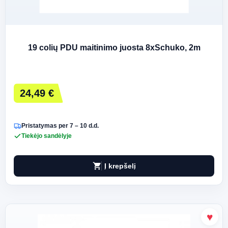
19 colių PDU maitinimo juosta 8xSchuko, 2m
24,49 €
Pristatymas per 7 – 10 d.d.
Tiekėjo sandėlyje
shopping_cart
Į krepšelį