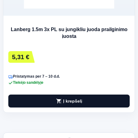
Lanberg 1.5m 3x PL su jungikliu juoda prailginimo
juosta
5,31 €
Pristatymas per 7 – 10 d.d.
Tiekėjo sandėlyje
shopping_cart
Į krepšelį