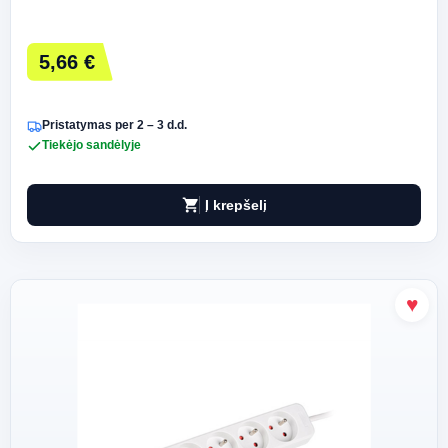
5,66 €
Pristatymas per 2 – 3 d.d.
Tiekėjo sandėlyje
shopping_cart
Į krepšelį