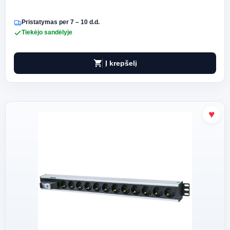
Pristatymas per 7 – 10 d.d.
Tiekėjo sandėlyje
shopping_cart
Į krepšelį