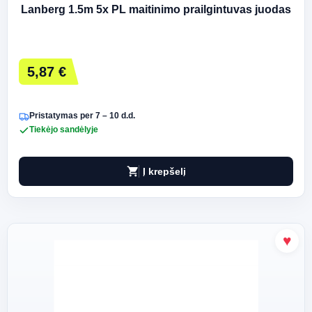
Lanberg 1.5m 5x PL maitinimo prailgintuvas juodas
5,87 €
Pristatymas per 7 – 10 d.d.
Tiekėjo sandėlyje
shopping_cart
Į krepšelį