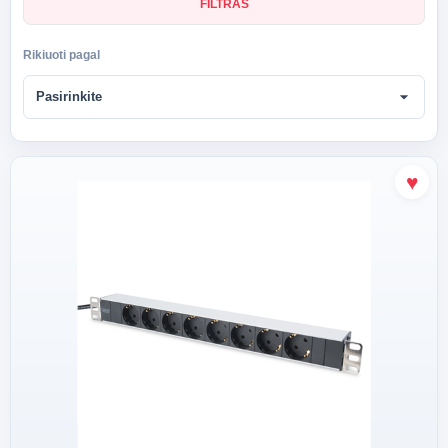
FILTRAS
Rikiuoti pagal
arrow_drop_down
Pasirinkite