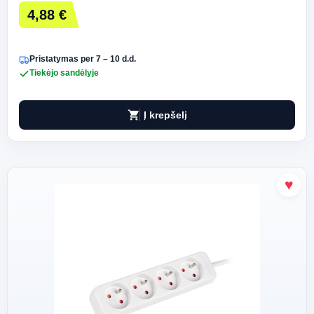
4,88 €
Pristatymas per 7 – 10 d.d.
Tiekėjo sandėlyje
shopping_cart
Į krepšelį