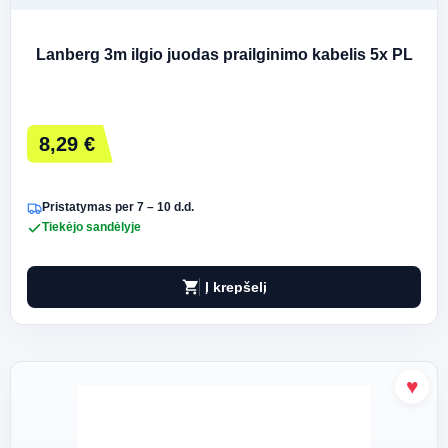
Lanberg 3m ilgio juodas prailginimo kabelis 5x PL
8,29 €
Pristatymas per 7 – 10 d.d.
Tiekėjo sandėlyje
shopping_cart
Į krepšelį