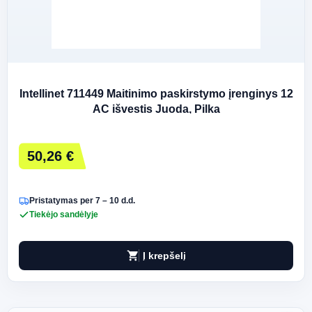
Intellinet 711449 Maitinimo paskirstymo įrenginys 12
AC išvestis Juoda, Pilka
50,26 €
Pristatymas per 7 – 10 d.d.
Tiekėjo sandėlyje
shopping_cart
Į krepšelį