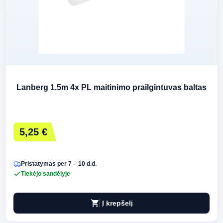
Lanberg 1.5m 4x PL maitinimo prailgintuvas baltas
5,25 €
Pristatymas per 7 – 10 d.d.
Tiekėjo sandėlyje
shopping_cart
Į krepšelį