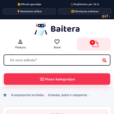
verified_user
autorenew
Oficiali garantija
Grąžinimas per 14 d.
place
assignment
Atsiėmimo taškai
Užsakymų sekimas
LT
language
expand_more
person_outline
favorite_border
0
Paskyra
Norai
search
menu
Visos kategorijos
Kompiuterinė technika
Kabeliai, laidai ir adapteriai