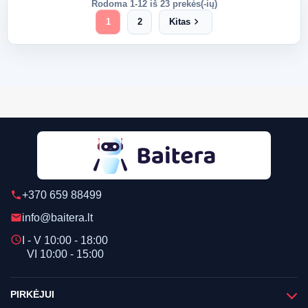
Rodoma 1-12 iš 23 prekės(-ių)
chevron_right
1
2
Kitas
+370 659 88499
phone
info@baitera.lt
email
schedule
I - V 10:00 - 18:00
VI 10:00 - 15:00
PIRKĖJUI