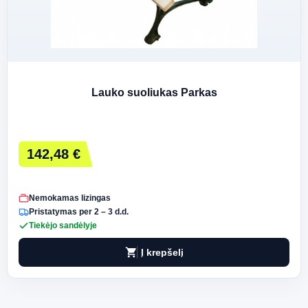
Lauko suoliukas Parkas
142,48 €
Nemokamas lizingas
Pristatymas per 2 – 3 d.d.
Tiekėjo sandėlyje
shopping_cart
Į krepšelį