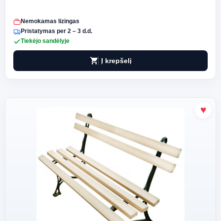
Nemokamas lizingas
Pristatymas per 2 – 3 d.d.
Tiekėjo sandėlyje
shopping_cart
Į krepšelį