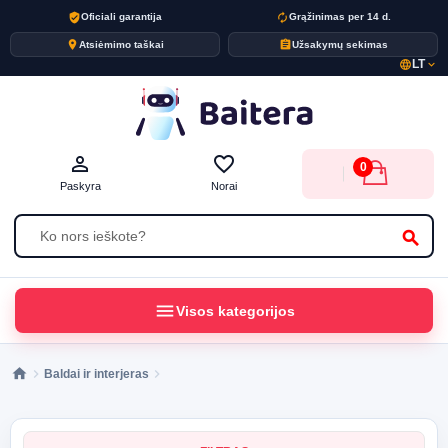
verified_user
autorenew
Oficiali garantija
Grąžinimas per 14 d.
place
assignment
Atsiėmimo taškai
Užsakymų sekimas
LT
language
expand_more
person_outline
favorite_border
0
Paskyra
Norai
search
menu
Visos kategorijos
Baldai ir interjeras