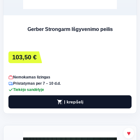
Gerber Strongarm Išgyvenimo peilis
103,50 €
Nemokamas lizingas
Pristatymas per 7 – 10 d.d.
Tiekėjo sandėlyje
shopping_cart
Į krepšelį