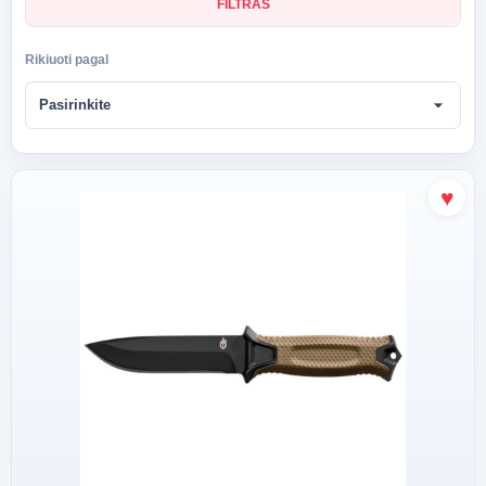
FILTRAS
Rikiuoti pagal
arrow_drop_down
Pasirinkite