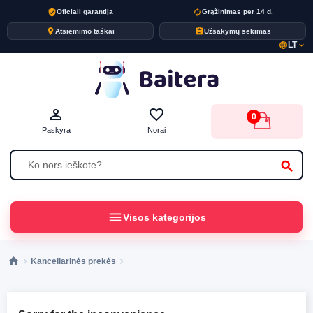
verified_user
autorenew
Oficiali garantija
Grąžinimas per 14 d.
place
assignment
Atsiėmimo taškai
Užsakymų sekimas
LT
language
expand_more
person_outline
favorite_border
0
Paskyra
Norai
search
menu
Visos kategorijos
Kanceliarinės prekės