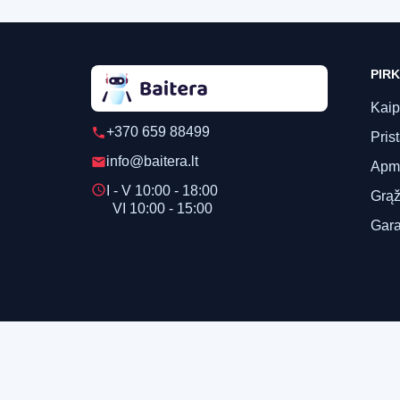
PIRK
Kaip
+370 659 88499
phone
Pris
info@baitera.lt
email
Apm
schedule
I - V 10:00 - 18:00
Grąž
VI 10:00 - 15:00
Gara