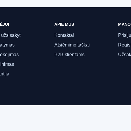
ĖJUI
APIE MUS
MANO
 užsisakyti
Kontaktai
Prisij
tatymas
Atsiėmimo taškai
Regist
okėjimas
B2B klientams
Užsak
inimas
ntija