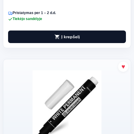
Pristatymas per 1 – 2 d.d.
Tiekėjo sandėlyje
shopping_cart
Į krepšelį