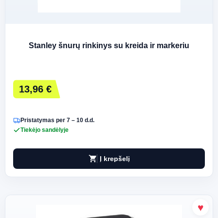
Stanley šnurų rinkinys su kreida ir markeriu
13,96 €
Pristatymas per 7 – 10 d.d.
Tiekėjo sandėlyje
shopping_cart
Į krepšelį