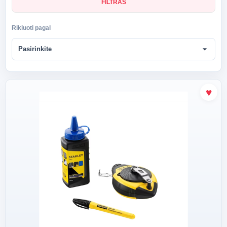
FILTRAS
Rikiuoti pagal
arrow_drop_down
Pasirinkite