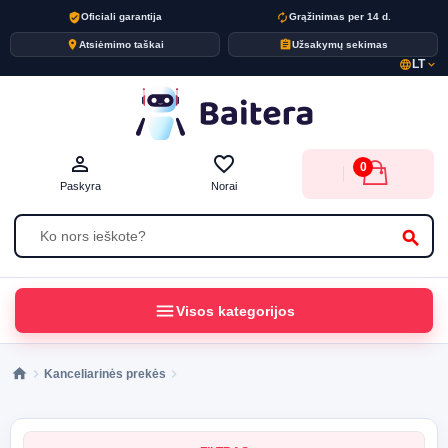
verified_user
autorenew
Oficiali garantija
Grąžinimas per 14 d.
place
assignment
Atsiėmimo taškai
Užsakymų sekimas
LT
language
expand_more
person_outline
favorite_border
0
Paskyra
Norai
search
menu
Visos kategorijos
Kanceliarinės prekės