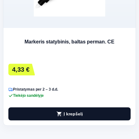
Markeris statybinis, baltas perman. CE
4,33 €
Pristatymas per 2 – 3 d.d.
Tiekėjo sandėlyje
shopping_cart
Į krepšelį