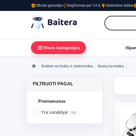
verified_user
autorenew
place
assig
Oficiali garantija
Grąžinimas per 14 d.
Atsiėmimo taškai
menu
loc
Visos kategorijos
Išpa
Buitinė technika ir elektronika
Namų technika
FILTRUOTI PAGAL
Prieinamumas
Yra sandėlyje
(10)