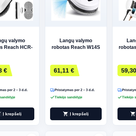
ngų valymo
Langų valymo
Lan
as Reach HCR-
robotas Reach W14S
robota
01 baltas
baltas
8 €
61,11 €
59,30
mas per 2 – 3 d.d.
Pristatymas per 2 – 3 d.d.
Pristatym
 sandėlyje
Tiekėjo sandėlyje
Tiekėjo 
art
shopping_cart
shopping_cart
Į krepšelį
Į krepšelį