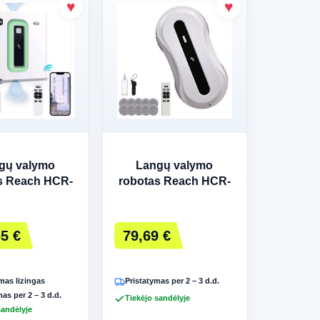
gų valymo
Langų valymo
s Reach HCR-
robotas Reach HCR-
1 baltas
31 baltas
5 €
79,69 €
as lizingas
Pristatymas per 2 – 3 d.d.
as per 2 – 3 d.d.
Tiekėjo sandėlyje
sandėlyje