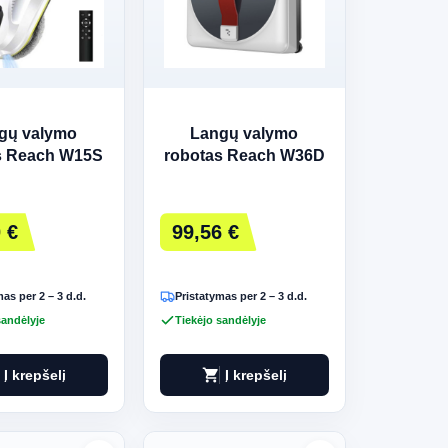
gų valymo
Langų valymo
s Reach W15S
robotas Reach W36D
baltas
baltas
 €
99,56 €
as per 2 – 3 d.d.
Pristatymas per 2 – 3 d.d.
sandėlyje
Tiekėjo sandėlyje
shopping_cart
Į krepšelį
Į krepšelį