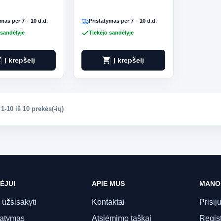
mas per 7 – 10 d.d.
Pristatymas per 7 – 10 d.d.
 sandėlyje
Tiekėjo sandėlyje
art
shopping_cart
Į krepšelį
Į krepšelį
-10 iš 10 prekės(-ių)
ĖJUI
APIE MUS
MANO
 užsisakyti
Kontaktai
Prisij
tatymas
Atsiėmimo taškai
Regist