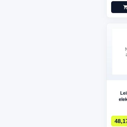
shopping_c
Lei
elek
48,1