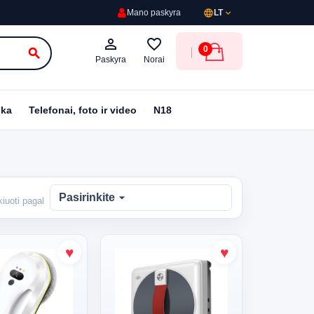
language
expand_more
Mano paskyra
LT
person_outline
favorite_border
0
search
Paskyra
Norai
ika
Telefonai, foto ir video
N18
arrow_drop_down
Pasirinkite
kiuoti pagal