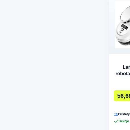
La
robot
56,6
Pristaty
Tiekėjo