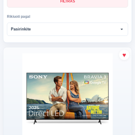
FILTRAS
Rikiuoti pagal
arrow_drop_down
Pasirinkite