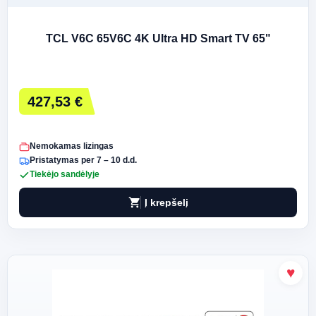
TCL V6C 65V6C 4K Ultra HD Smart TV 65"
427,53 €
Nemokamas lizingas
Pristatymas per 7 – 10 d.d.
Tiekėjo sandėlyje
shopping_cart
Į krepšelį