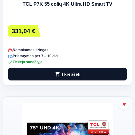
TCL P7K 55 colių 4K Ultra HD Smart TV
331,04 €
Nemokamas lizingas
Pristatymas per 7 – 10 d.d.
Tiekėjo sandėlyje
shopping_cart
Į krepšelį