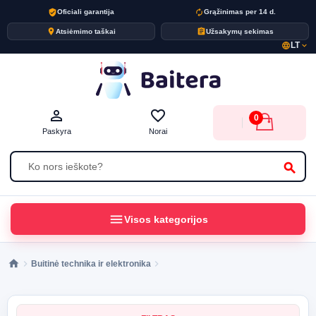
verified_user
autorenew
Oficiali garantija
Grąžinimas per 14 d.
place
assignment
Atsiėmimo taškai
Užsakymų sekimas
LT
language
expand_more
person_outline
favorite_border
0
Paskyra
Norai
search
menu
Visos kategorijos
Buitinė technika ir elektronika