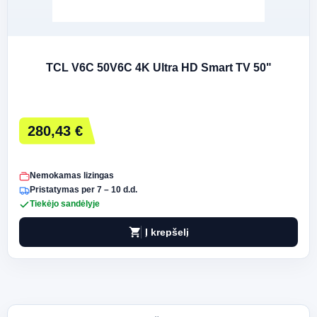
TCL V6C 50V6C 4K Ultra HD Smart TV 50"
280,43 €
Nemokamas lizingas
Pristatymas per 7 – 10 d.d.
Tiekėjo sandėlyje
shopping_cart
Į krepšelį