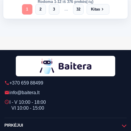
Rodoma 1-12 iš 376 prekės(-ių)
chevron_right
1
2
3
…
32
Kitas
+370 659 88499
phone
info@baitera.lt
email
schedule
I - V 10:00 - 18:00
VI 10:00 - 15:00
PIRKĖJUI