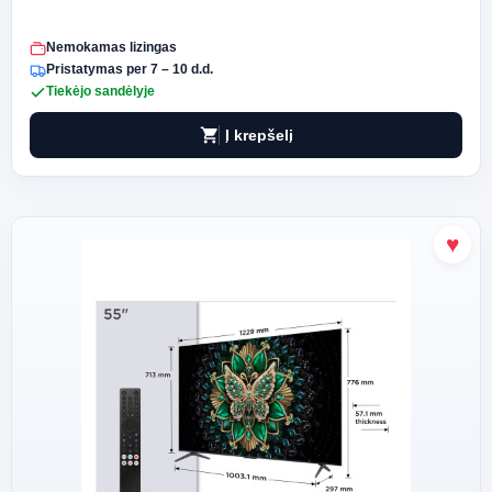
Nemokamas lizingas
Pristatymas per 7 – 10 d.d.
Tiekėjo sandėlyje
shopping_cart
Į krepšelį