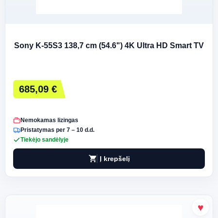
Sony K-55S3 138,7 cm (54.6") 4K Ultra HD Smart TV
685,09 €
Nemokamas lizingas
Pristatymas per 7 – 10 d.d.
Tiekėjo sandėlyje
shopping_cart
Į krepšelį