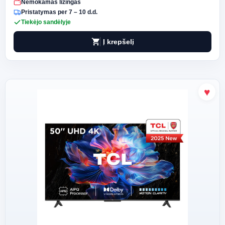
Nemokamas lizingas
Pristatymas per 7 – 10 d.d.
Tiekėjo sandėlyje
shopping_cart
Į krepšelį