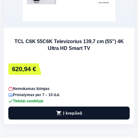
TCL C6K 55C6K Televizorius 139,7 cm (55") 4K
Ultra HD Smart TV
620,94 €
Nemokamas lizingas
Pristatymas per 7 – 10 d.d.
Tiekėjo sandėlyje
shopping_cart
Į krepšelį