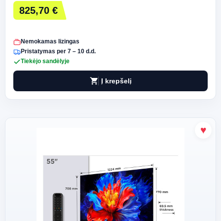
825,70 €
Nemokamas lizingas
Pristatymas per 7 – 10 d.d.
Tiekėjo sandėlyje
shopping_cart
Į krepšelį