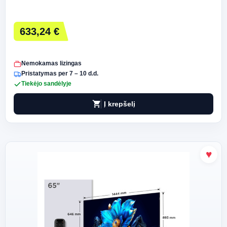
633,24 €
Nemokamas lizingas
Pristatymas per 7 – 10 d.d.
Tiekėjo sandėlyje
shopping_cart
Į krepšelį