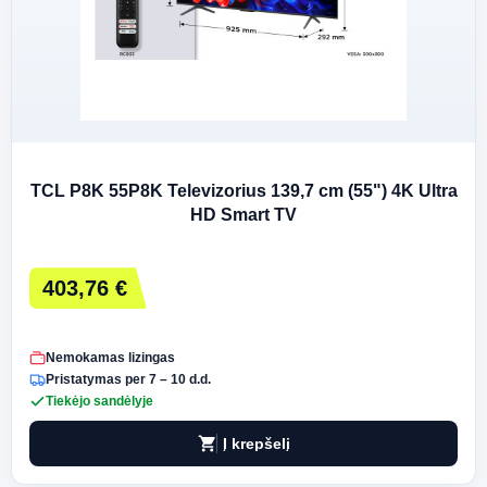
TCL P8K 55P8K Televizorius 139,7 cm (55") 4K Ultra
HD Smart TV
403,76 €
Nemokamas lizingas
Pristatymas per 7 – 10 d.d.
Tiekėjo sandėlyje
shopping_cart
Į krepšelį