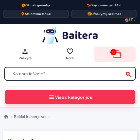
verified_user
autorenew
Oficiali garantija
Grąžinimas per 14 d.
place
assignment
Atsiėmimo taškai
Užsakymų sekimas
LT
language
expand_more
person_outline
favorite_border
0
Paskyra
Norai
search
menu
Visos kategorijos
Baldai ir interjeras