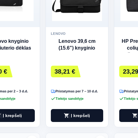
LENOVO
vo knyginio
Lenovo 39,6 cm
HP Pre
uterio dėklas
(15.6") knyginio
coli
m (15") Juodas
kompiuterio dėklas,
nešioj
Juodas
0 €
38,21 €
23,29
mas per 2 – 3 d.d.
Pristatymas per 7 – 10 d.d.
Pristatym
 sandėlyje
Tiekėjo sandėlyje
Tiekėjo 
art
shopping_cart
shopping_cart
Į krepšelį
Į krepšelį