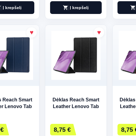
art
shopping_cart
shopping_cart
Į krepšelį
Į krepšelį
s Reach Smart
Dėklas Reach Smart
Dėklas
er Lenovo Tab
Leather Lenovo Tab
Leathe
en 2 TB350XU
P11 Pro 11.5 juodas
P11
siai mėlynas
TB13
r
 €
8,75 €
8,75 