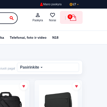
language
expand_more
Mano paskyra
LT
person_outline
favorite_border
0
search
Paskyra
Norai
ika
Telefonai, foto ir video
N18
arrow_drop_down
Pasirinkite
kiuoti pagal