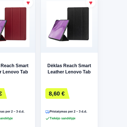
 Reach Smart
Dėklas Reach Smart
r Lenovo Tab
Leather Lenovo Tab
en 2 TB350XU
P11 Gen 2 TB350XU
ai raudonas
juodas
€
8,60 €
as per 2 – 3 d.d.
Pristatymas per 2 – 3 d.d.
sandėlyje
Tiekėjo sandėlyje