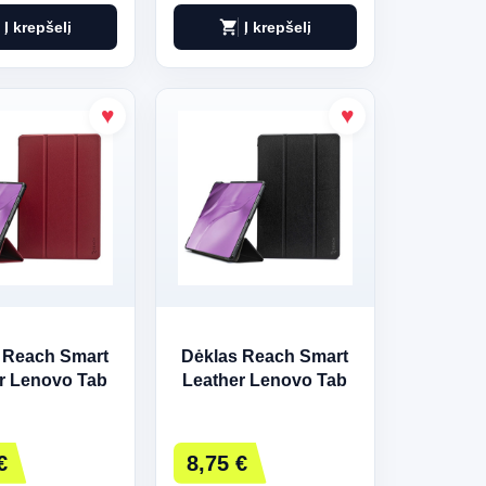
shopping_cart
Į krepšelį
Į krepšelį
 Reach Smart
Dėklas Reach Smart
r Lenovo Tab
Leather Lenovo Tab
 Pro Gen 2
P11 Pro Gen 2
2FU tamsiai
TB132FU juodas
audonas
€
8,75 €