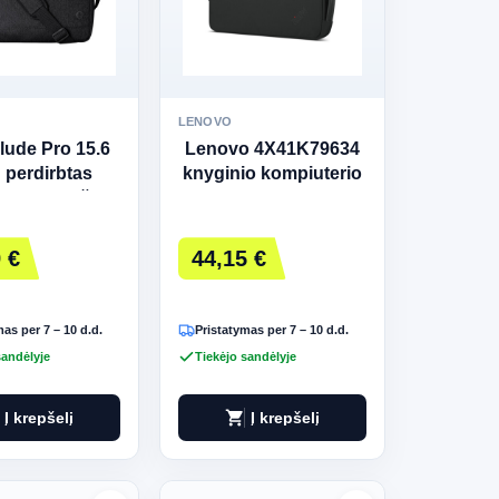
LENOVO
lude Pro 15.6
Lenovo 4X41K79634
ų perdirbtas
knyginio kompiuterio
amas krepšys
dėklas 33 cm (13")
 €
44,15 €
as per 7 – 10 d.d.
Pristatymas per 7 – 10 d.d.
sandėlyje
Tiekėjo sandėlyje
shopping_cart
Į krepšelį
Į krepšelį