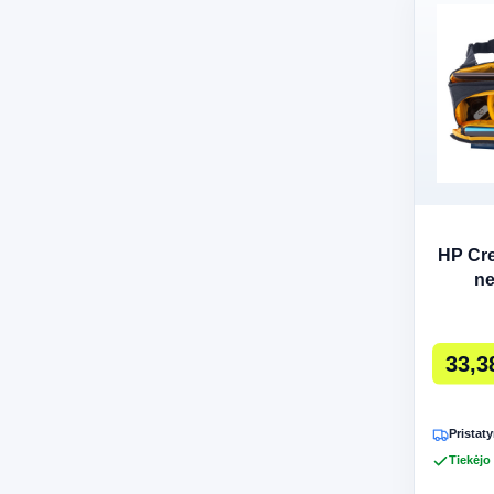
HP Cre
ne
kompiu
33,3
Pristaty
Tiekėjo