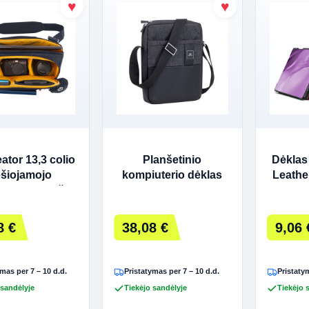
ator 13,3 colio
Planšetinio
Dėklas
šiojamojo
kompiuterio dėklas
Leathe
terio petnešos
per petį 11"/8811
P11 G
juodas melange
tamsi
8 €
38,08 €
9,06 
mas per 7 – 10 d.d.
Pristatymas per 7 – 10 d.d.
Pristatym
 sandėlyje
Tiekėjo sandėlyje
Tiekėjo 