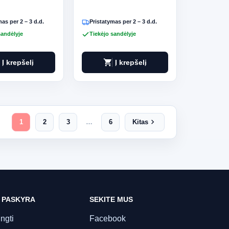
as per 2 – 3 d.d.
Pristatymas per 2 – 3 d.d.
sandėlyje
Tiekėjo sandėlyje
shopping_cart
Į krepšelį
Į krepšelį
chevron_right
1
2
3
…
6
Kitas
 PASKYRA
SEKITE MUS
ungti
Facebook