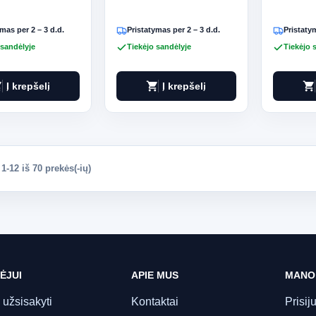
mas per 2 – 3 d.d.
Pristatymas per 2 – 3 d.d.
Pristatym
 sandėlyje
Tiekėjo sandėlyje
Tiekėjo 
art
shopping_cart
shopping_cart
Į krepšelį
Į krepšelį
-12 iš 70 prekės(-ių)
ĖJUI
APIE MUS
MANO
 užsisakyti
Kontaktai
Prisij