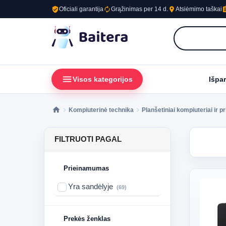
verified_user
autorenew
place
assig
Oficiali garantija
Grąžinimas per 14 d.
Atsiėmimo taškai
menu
loc
Visos kategorijos
Išpa
Kompiuterinė technika
Planšetiniai kompiuteriai ir pr
FILTRUOTI PAGAL
Prieinamumas
Yra sandėlyje
(69)
Prekės ženklas