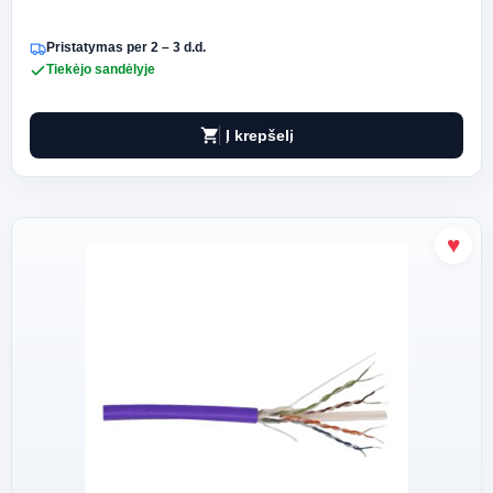
Pristatymas per 2 – 3 d.d.
Tiekėjo sandėlyje
shopping_cart
Į krepšelį