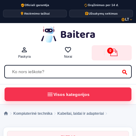
verified_user
autorenew
Oficiali garantija
Grąžinimas per 14 d.
place
assignment
Atsiėmimo taškai
Užsakymų sekimas
LT
language
expand_more
person_outline
favorite_border
0
Paskyra
Norai
search
menu
Visos kategorijos
Kompiuterinė technika
Kabeliai, laidai ir adapteriai