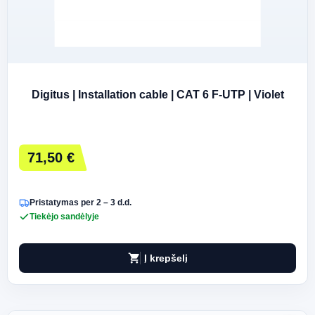
Digitus | Installation cable | CAT 6 F-UTP | Violet
71,50 €
Pristatymas per 2 – 3 d.d.
Tiekėjo sandėlyje
shopping_cart
Į krepšelį