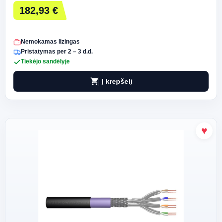
182,93 €
Nemokamas lizingas
Pristatymas per 2 – 3 d.d.
Tiekėjo sandėlyje
shopping_cart
Į krepšelį