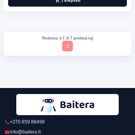
shopping_cart
Į krepšelį
Rodoma 1-7 iš 7 prekės(-ių)
1
+370 659 88499
phone
info@baitera.lt
email