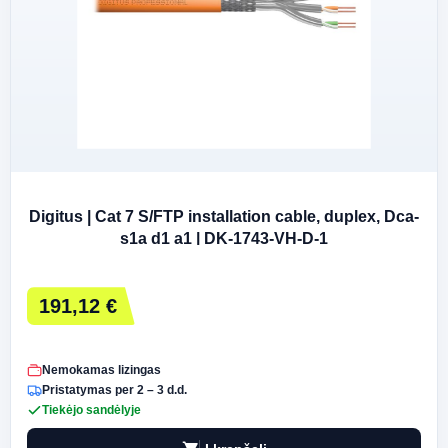
Digitus | Cat 7 S/FTP installation cable, duplex, Dca-
s1a d1 a1 | DK-1743-VH-D-1
191,12 €
Nemokamas lizingas
Pristatymas per 2 – 3 d.d.
Tiekėjo sandėlyje