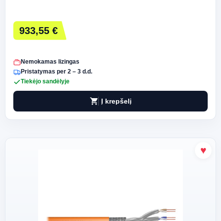
933,55 €
Nemokamas lizingas
Pristatymas per 2 – 3 d.d.
Tiekėjo sandėlyje
shopping_cart
Į krepšelį