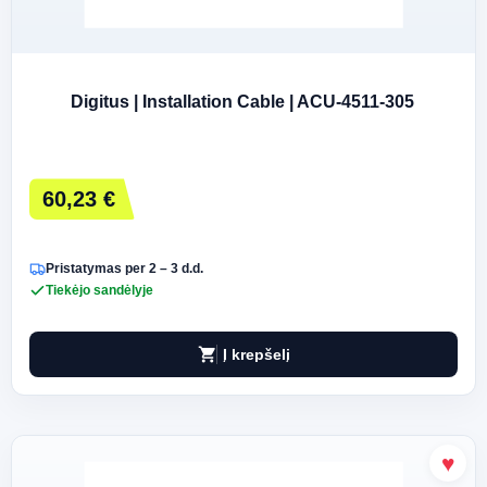
Digitus | Installation Cable | ACU-4511-305
60,23 €
Pristatymas per 2 – 3 d.d.
Tiekėjo sandėlyje
shopping_cart
Į krepšelį