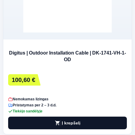
Digitus | Outdoor Installation Cable | DK-1741-VH-1-
OD
100,60 €
Nemokamas lizingas
Pristatymas per 2 – 3 d.d.
Tiekėjo sandėlyje
shopping_cart
Į krepšelį