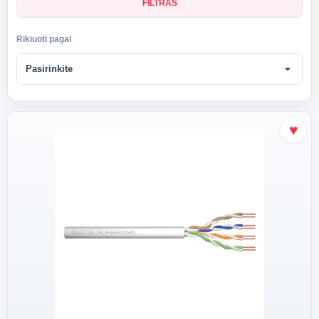
FILTRAS
Rikiuoti pagal
arrow_drop_down
Pasirinkite