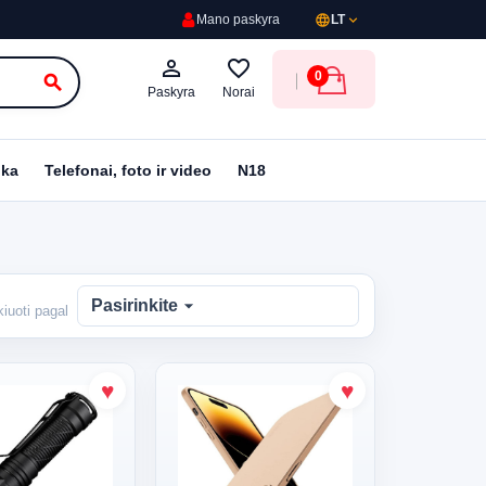
language
expand_more
Mano paskyra
LT
person_outline
favorite_border
0
search
Paskyra
Norai
ika
Telefonai, foto ir video
N18
arrow_drop_down
Pasirinkite
kiuoti pagal