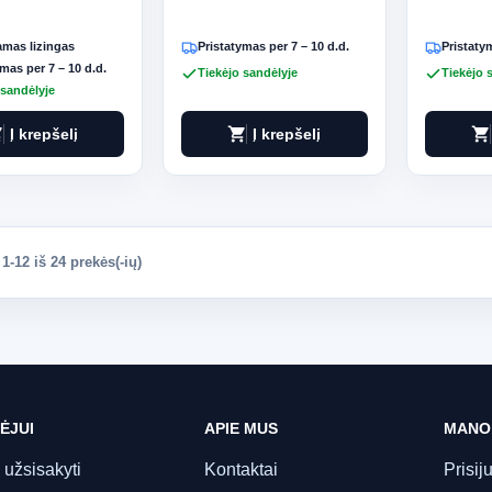
mas lizingas
Pristatymas per 7 – 10 d.d.
Pristatym
mas per 7 – 10 d.d.
Tiekėjo sandėlyje
Tiekėjo 
 sandėlyje
art
shopping_cart
shopping_cart
Į krepšelį
Į krepšelį
-12 iš 24 prekės(-ių)
ĖJUI
APIE MUS
MANO
 užsisakyti
Kontaktai
Prisij