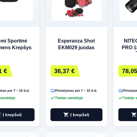
omi Sportinė
Esperanza Shot
NITE
mens Krepšys
EKM029 juodas
PRO 1
1 €
36,37 €
78,05
mas per 7 – 10 d.d.
Pristatymas per 7 – 10 d.d.
Pristatym
 sandėlyje
Tiekėjo sandėlyje
Tiekėjo 
art
shopping_cart
shopping_cart
Į krepšelį
Į krepšelį