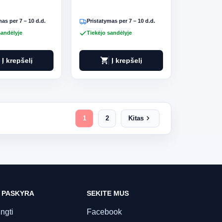
as per 7 – 10 d.d.
Pristatymas per 7 – 10 d.d.
sandėlyje
Tiekėjo sandėlyje
shopping_cart
Į krepšelį
Į krepšelį
chevron_right
1
2
Kitas
 PASKYRA
SEKITE MUS
ungti
Facebook