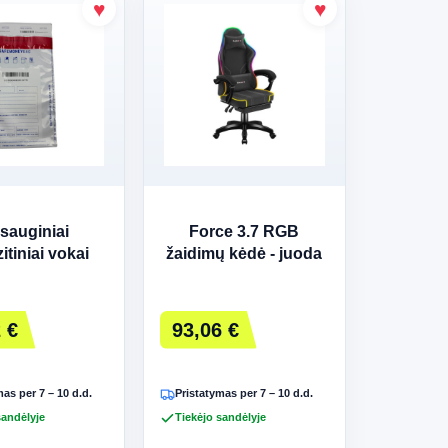
sauginiai
Force 3.7 RGB
itiniai vokai
žaidimų kėdė - juoda
ESTPAK
MONEYBAG
60+35 mm B5
 €
93,06 €
 vnt. Balti
as per 7 – 10 d.d.
Pristatymas per 7 – 10 d.d.
sandėlyje
Tiekėjo sandėlyje