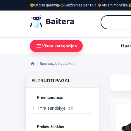
verified_user
autorenew
place
assig
Oficiali garantija
Grąžinimas per 14 d.
Atsiėmimo taškai
menu
loc
Visos kategorijos
Išpa
Sportas, laisvalaikis
FILTRUOTI PAGAL
Prieinamumas
Yra sandėlyje
(24)
Prekės ženklas