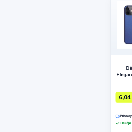
Dė
Elegan
tam
6,04
Pristaty
Tiekėjo