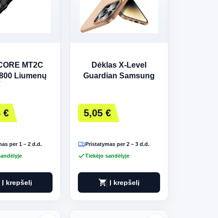
CORE MT2C
Dėklas X-Level
800 Liumenų
Guardian Samsung
Žibintas
S901 S22 5G auksinis
 €
5,05 €
as per 1 – 2 d.d.
Pristatymas per 2 – 3 d.d.
sandėlyje
Tiekėjo sandėlyje
shopping_cart
Į krepšelį
Į krepšelį