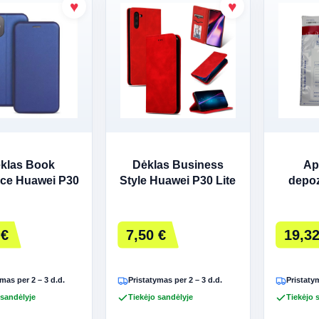
klas Book
Dėklas Business
Ap
ce Huawei P30
Style Huawei P30 Lite
depoz
siai mėlynas
raudonas
B
SAFE
190x2
 €
7,50 €
19,32
100
mas per 2 – 3 d.d.
Pristatymas per 2 – 3 d.d.
Pristatym
 sandėlyje
Tiekėjo sandėlyje
Tiekėjo 