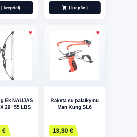
shopping_cart
Į krepšelį
Į krepšelį
ng Ek NAUJAS
Raketa su palaikymu
X 29“ 55 LBS
Man Kung SL6
ulinis lankas
047B-5529)
Juodas
 €
13,30 €