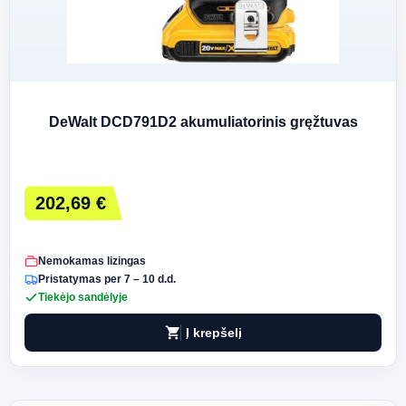
DeWalt DCD791D2 akumuliatorinis gręžtuvas
202,69 €
Nemokamas lizingas
Pristatymas per 7 – 10 d.d.
Tiekėjo sandėlyje
shopping_cart
Į krepšelį