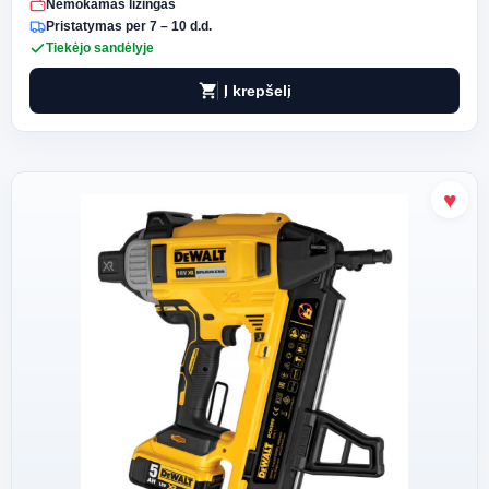
Nemokamas lizingas
Pristatymas per 7 – 10 d.d.
Tiekėjo sandėlyje
shopping_cart
Į krepšelį