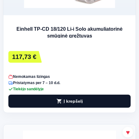
Einhell TP-CD 18/120 Li-i Solo akumuliatorinė
smūginė gręžtuvas
117,73 €
Nemokamas lizingas
Pristatymas per 7 – 10 d.d.
Tiekėjo sandėlyje
shopping_cart
Į krepšelį