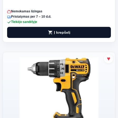
Nemokamas lizingas
Pristatymas per 7 – 10 d.d.
Tiekėjo sandėlyje
shopping_cart
Į krepšelį