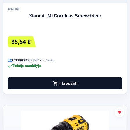
XIAOMI
Xiaomi | Mi Cordless Screwdriver
35,54 €
Pristatymas per 2 – 3 d.d.
Tiekėjo sandėlyje
shopping_cart
Į krepšelį