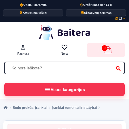
verified_user
autorenew
Oficiali garantija
Grąžinimas per 14 d.
place
assignment
Atsiėmimo taškai
Užsakymų sekimas
LT
language
expand_more
person_outline
favorite_border
0
Paskyra
Norai
search
menu
Visos kategorijos
Sodo prekės, įrankiai
Įrankiai remontui ir statybai