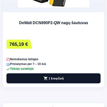
DeWalt DCN890P2-QW nagų šautuvas
765,19 €
Nemokamas lizingas
Pristatymas per 7 – 10 d.d.
Tiekėjo sandėlyje
shopping_cart
Į krepšelį