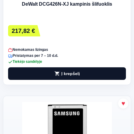
DeWalt DCG426N-XJ kampinis šlifuoklis
217,82 €
Nemokamas lizingas
Pristatymas per 7 – 10 d.d.
Tiekėjo sandėlyje
shopping_cart
Į krepšelį