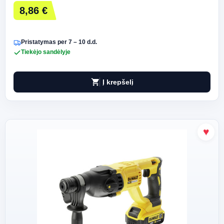
8,86 €
Pristatymas per 7 – 10 d.d.
Tiekėjo sandėlyje
shopping_cart
Į krepšelį