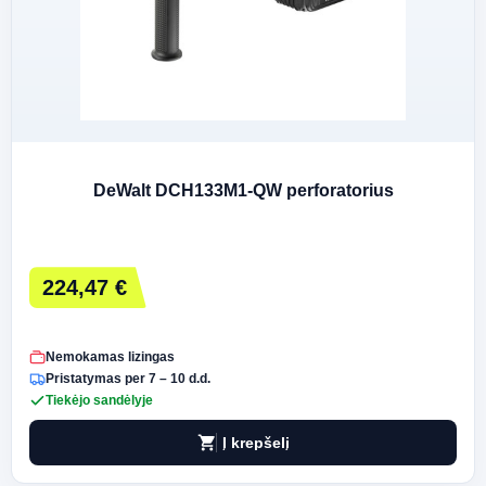
DeWalt DCH133M1-QW perforatorius
224,47 €
Nemokamas lizingas
Pristatymas per 7 – 10 d.d.
Tiekėjo sandėlyje
shopping_cart
Į krepšelį