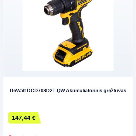
DeWalt DCD708D2T-QW Akumuliatorinis gręžtuvas
147,44 €