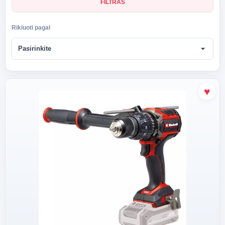
FILTRAS
Rikiuoti pagal
arrow_drop_down
Pasirinkite