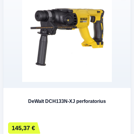
DeWalt DCH133N-XJ perforatorius
145,37 €