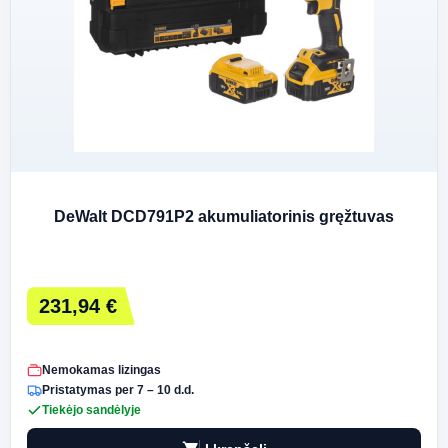
DeWalt DCD791P2 akumuliatorinis gręžtuvas
231,94 €
Nemokamas lizingas
Pristatymas per 7 – 10 d.d.
Tiekėjo sandėlyje