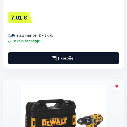
7,01 €
Pristatymas per 2 – 3 d.d.
Tiekėjo sandėlyje
shopping_cart
Į krepšelį