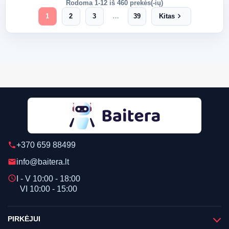
Rodoma 1-12 iš 460 prekės(-ių)
chevron_right
1
2
3
…
39
Kitas
+370 659 88499
phone
info@baitera.lt
email
schedule
I - V 10:00 - 18:00
VI 10:00 - 15:00
PIRKĖJUI