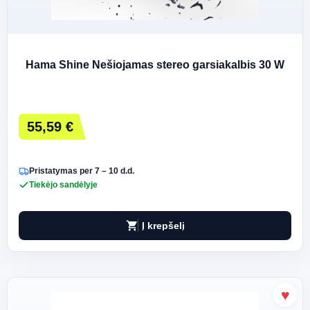
Hama Shine Nešiojamas stereo garsiakalbis 30 W
55,59 €
Pristatymas per 7 – 10 d.d.
Tiekėjo sandėlyje
shopping_cart
Į krepšelį