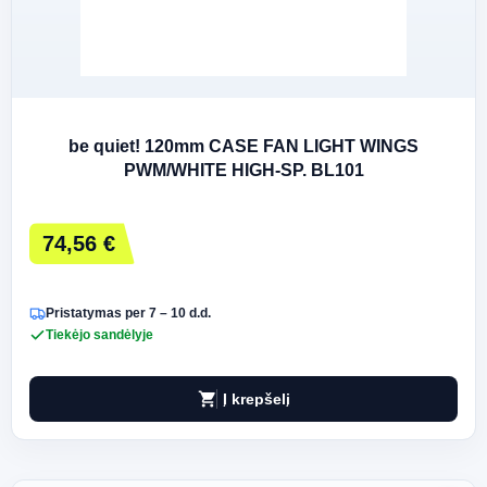
be quiet! 120mm CASE FAN LIGHT WINGS
PWM/WHITE HIGH-SP. BL101
74,56 €
Pristatymas per 7 – 10 d.d.
Tiekėjo sandėlyje
shopping_cart
Į krepšelį