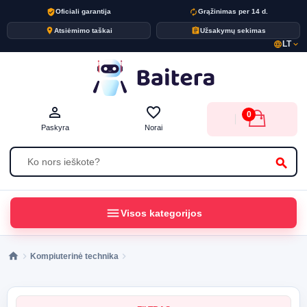
verified_user
autorenew
Oficiali garantija
Grąžinimas per 14 d.
place
assignment
Atsiėmimo taškai
Užsakymų sekimas
LT
language
expand_more
person_outline
favorite_border
0
Paskyra
Norai
search
menu
Visos kategorijos
Kompiuterinė technika