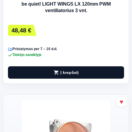
be quiet! LIGHT WINGS LX 120mm PWM
ventiliatorius 3 vnt.
48,48 €
Pristatymas per 7 – 10 d.d.
Tiekėjo sandėlyje
shopping_cart
Į krepšelį