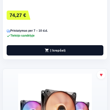
74,27 €
Pristatymas per 7 – 10 d.d.
Tiekėjo sandėlyje
shopping_cart
Į krepšelį