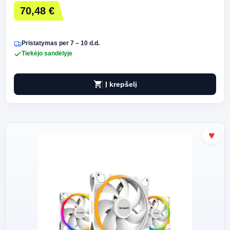
70,48 €
Pristatymas per 7 – 10 d.d.
Tiekėjo sandėlyje
shopping_cart
Į krepšelį