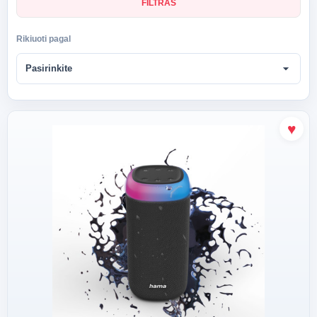
FILTRAS
Rikiuoti pagal
arrow_drop_down
Pasirinkite