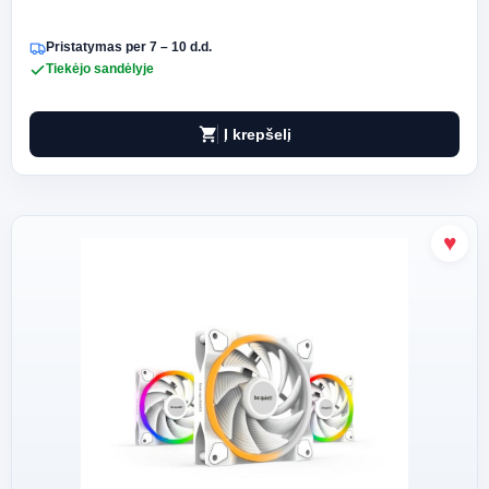
Pristatymas per 7 – 10 d.d.
Tiekėjo sandėlyje
shopping_cart
Į krepšelį