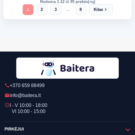
Rodoma 1-12 iš 95 prekės(-ių)
chevron_right
1
2
3
…
8
Kitas
+370 659 88499
phone
info@baitera.lt
email
schedule
I - V 10:00 - 18:00
VI 10:00 - 15:00
PIRKĖJUI