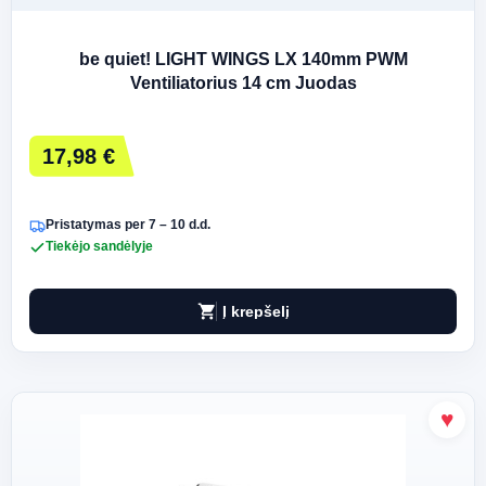
be quiet! LIGHT WINGS LX 140mm PWM
Ventiliatorius 14 cm Juodas
17,98 €
Pristatymas per 7 – 10 d.d.
Tiekėjo sandėlyje
shopping_cart
Į krepšelį