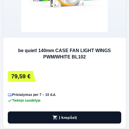
be quiet! 140mm CASE FAN LIGHT WINGS
PWM/WHITE BL102
79,59 €
Pristatymas per 7 – 10 d.d.
Tiekėjo sandėlyje
shopping_cart
Į krepšelį