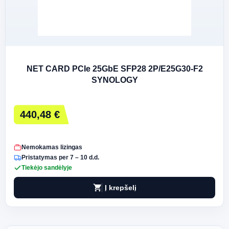
NET CARD PCIe 25GbE SFP28 2P/E25G30-F2
SYNOLOGY
440,48 €
Nemokamas lizingas
Pristatymas per 7 – 10 d.d.
Tiekėjo sandėlyje
shopping_cart
Į krepšelį