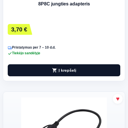
8P8C jungties adapteris
3,70 €
Pristatymas per 7 – 10 d.d.
Tiekėjo sandėlyje
shopping_cart
Į krepšelį