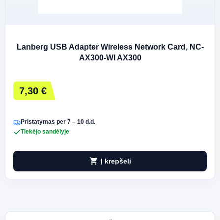
Lanberg USB Adapter Wireless Network Card, NC-
AX300-WI AX300
7,30 €
Pristatymas per 7 – 10 d.d.
Tiekėjo sandėlyje
shopping_cart
Į krepšelį