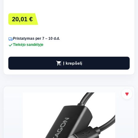
20,01 €
Pristatymas per 7 – 10 d.d.
Tiekėjo sandėlyje
shopping_cart
Į krepšelį