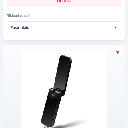
FILTRAS
Rikiuoti pagal
arrow_drop_down
Pasirinkite