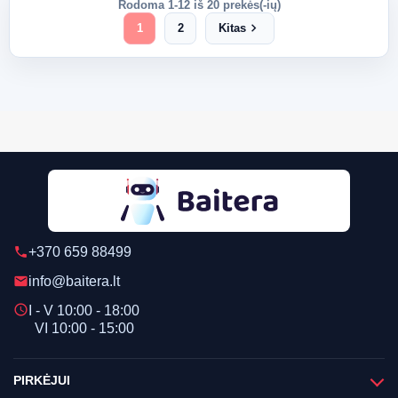
Rodoma 1-12 iš 20 prekės(-ių)
chevron_right
1
2
Kitas
+370 659 88499
phone
info@baitera.lt
email
schedule
I - V 10:00 - 18:00
VI 10:00 - 15:00
PIRKĖJUI