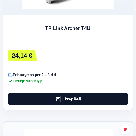
TP-Link Archer T4U
24,14 €
Pristatymas per 2 – 3 d.d.
Tiekėjo sandėlyje
shopping_cart
Į krepšelį