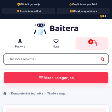
verified_user
autorenew
Oficiali garantija
Grąžinimas per 14 d.
place
assignment
Atsiėmimo taškai
Užsakymų sekimas
LT
language
expand_more
person_outline
favorite_border
0
Paskyra
Norai
search
menu
Visos kategorijos
Kompiuterinė technika
Tinklo įranga