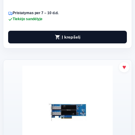
Pristatymas per 7 – 10 d.d.
Tiekėjo sandėlyje
shopping_cart
Į krepšelį