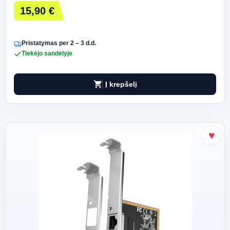
15,90 €
Pristatymas per 2 – 3 d.d.
Tiekėjo sandėlyje
shopping_cart
Į krepšelį