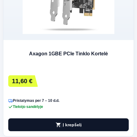
Axagon 1GBE PCIe Tinklo Kortelė
11,60 €
Pristatymas per 7 – 10 d.d.
Tiekėjo sandėlyje
shopping_cart
Į krepšelį