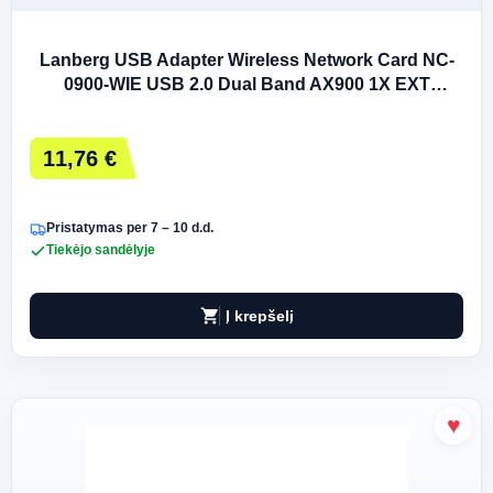
Lanberg USB Adapter Wireless Network Card NC-
0900-WIE USB 2.0 Dual Band AX900 1X EXT
Antenna
11,76 €
Pristatymas per 7 – 10 d.d.
Tiekėjo sandėlyje
shopping_cart
Į krepšelį