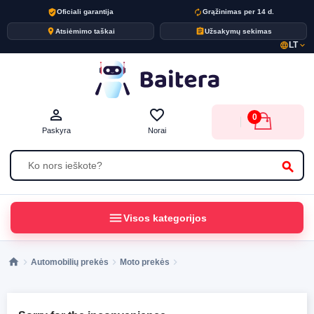
verified_user
autorenew
Oficiali garantija
Grąžinimas per 14 d.
place
assignment
Atsiėmimo taškai
Užsakymų sekimas
LT
language
expand_more
person_outline
favorite_border
0
Paskyra
Norai
search
menu
Visos kategorijos
Automobilių prekės
Moto prekės