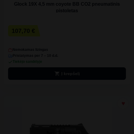
Glock 19X 4,5 mm coyote BB CO2 pneumatinis
pistoletas
107,70 €
Nemokamas lizingas
Pristatymas per 7 – 10 d.d.
Tiekėjo sandėlyje
shopping_cart
Į krepšelį