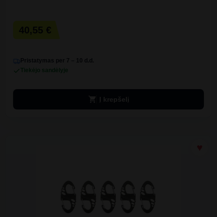
40,55 €
Pristatymas per 7 – 10 d.d.
Tiekėjo sandėlyje
shopping_cart
Į krepšelį