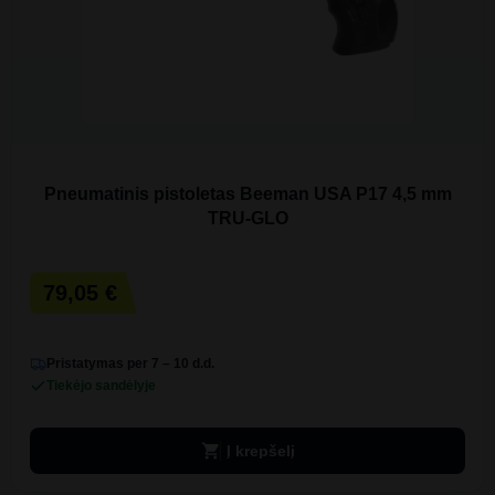
Pneumatinis pistoletas Beeman USA P17 4,5 mm
TRU-GLO
79,05 €
Pristatymas per 7 – 10 d.d.
Tiekėjo sandėlyje
shopping_cart
Į krepšelį