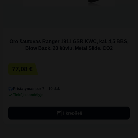
Oro šautuvas Ranger 1911 GSR KWC, kal. 4,5 BBS,
Blow Back, 20 šūvių, Metal Slide, CO2
77,08 €
Pristatymas per 7 – 10 d.d.
Tiekėjo sandėlyje
shopping_cart
Į krepšelį