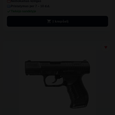
Nemokamas lizingas
Pristatymas per 7 – 10 d.d.
Tiekėjo sandėlyje
shopping_cart
Į krepšelį