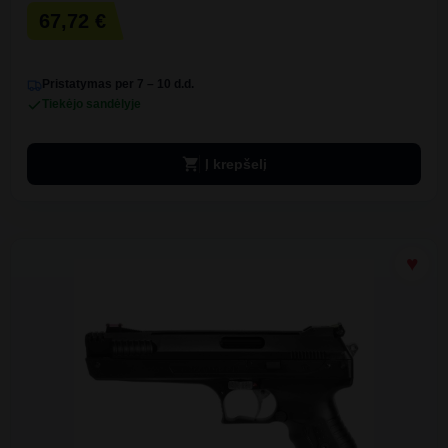
67,72 €
Pristatymas per 7 – 10 d.d.
Tiekėjo sandėlyje
shopping_cart
Į krepšelį