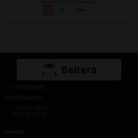
Rodoma 1-12 iš 14 prekės(-ių)
chevron_right
1
2
Kitas
+370 659 88499
phone
info@baitera.lt
email
schedule
I - V 10:00 - 18:00
VI 10:00 - 15:00
PIRKĖJUI