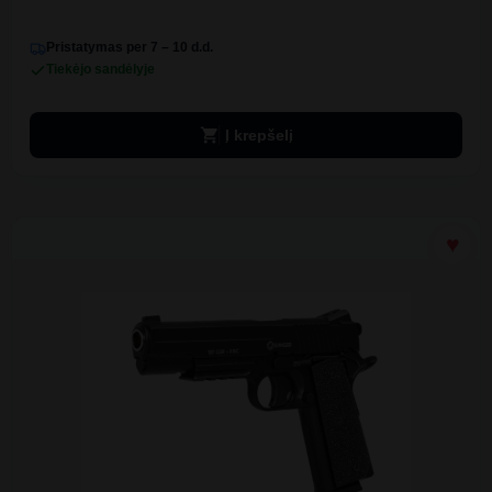
Pristatymas per 7 – 10 d.d.
Tiekėjo sandėlyje
shopping_cart
Į krepšelį