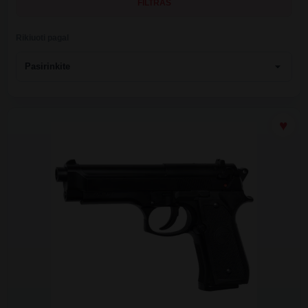
FILTRAS
Rikiuoti pagal
arrow_drop_down
Pasirinkite