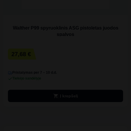
Walther P99 spyruoklinis ASG pistoletas juodos
spalvos
27,68 €
Pristatymas per 7 – 10 d.d.
Tiekėjo sandėlyje
shopping_cart
Į krepšelį