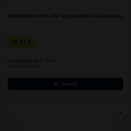
Heckler&Koch HK-USP spyruoklinis ASG pistoletas
39,33 €
Pristatymas per 7 – 10 d.d.
Tiekėjo sandėlyje
shopping_cart
Į krepšelį