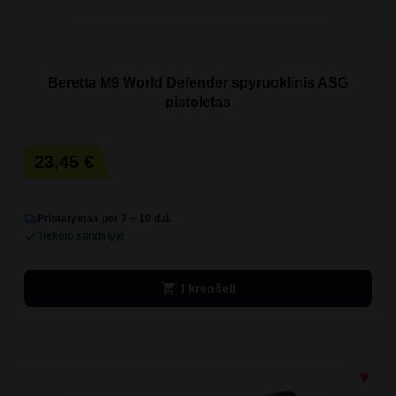
Beretta M9 World Defender spyruoklinis ASG
pistoletas
23,45 €
Pristatymas per 7 – 10 d.d.
Tiekėjo sandėlyje
shopping_cart
Į krepšelį