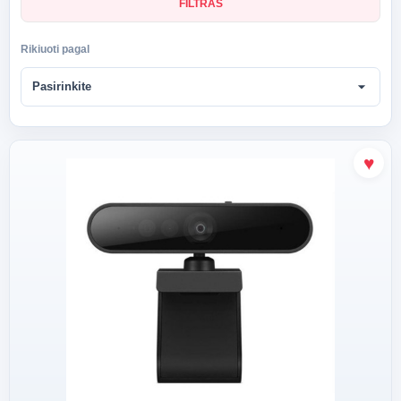
FILTRAS
Rikiuoti pagal
arrow_drop_down
Pasirinkite