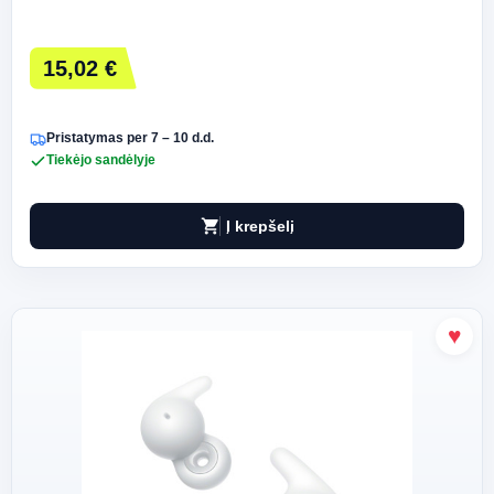
15,02 €
Pristatymas per 7 – 10 d.d.
Tiekėjo sandėlyje
shopping_cart
Į krepšelį