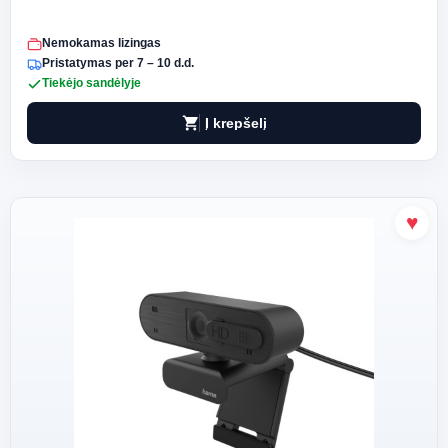
Nemokamas lizingas
Pristatymas per 7 – 10 d.d.
Tiekėjo sandėlyje
shopping_cart
Į krepšelį