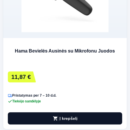
Hama Bevielės Ausinės su Mikrofonu Juodos
11,87 €
Pristatymas per 7 – 10 d.d.
Tiekėjo sandėlyje
shopping_cart
Į krepšelį