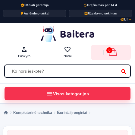
verified_user
autorenew
Oficiali garantija
Grąžinimas per 14 d.
place
assignment
Atsiėmimo taškai
Užsakymų sekimas
LT
language
expand_more
person_outline
favorite_border
0
Paskyra
Norai
search
menu
Visos kategorijos
Kompiuterinė technika
Išoriniai įrenginiai