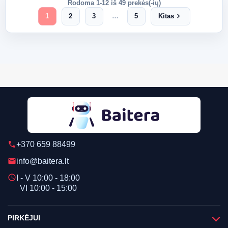
Rodoma 1-12 iš 49 prekės(-ių)
chevron_right
1
2
3
…
5
Kitas
+370 659 88499
phone
info@baitera.lt
email
schedule
I - V 10:00 - 18:00
VI 10:00 - 15:00
PIRKĖJUI