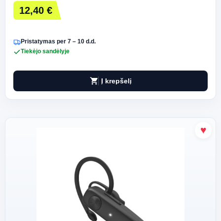
12,40 €
Pristatymas per 7 – 10 d.d.
Tiekėjo sandėlyje
shopping_cart
Į krepšelį