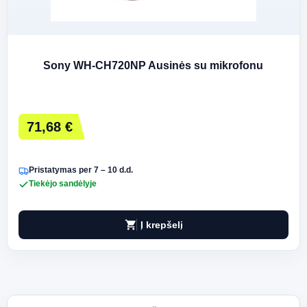
Sony WH-CH720NP Ausinės su mikrofonu
71,68 €
Pristatymas per 7 – 10 d.d.
Tiekėjo sandėlyje
shopping_cart
Į krepšelį