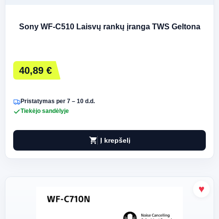
Sony WF-C510 Laisvų rankų įranga TWS Geltona
40,89 €
Pristatymas per 7 – 10 d.d.
Tiekėjo sandėlyje
shopping_cart
Į krepšelį