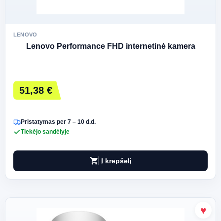
LENOVO
Lenovo Performance FHD internetinė kamera
51,38 €
Pristatymas per 7 – 10 d.d.
Tiekėjo sandėlyje
shopping_cart
Į krepšelį