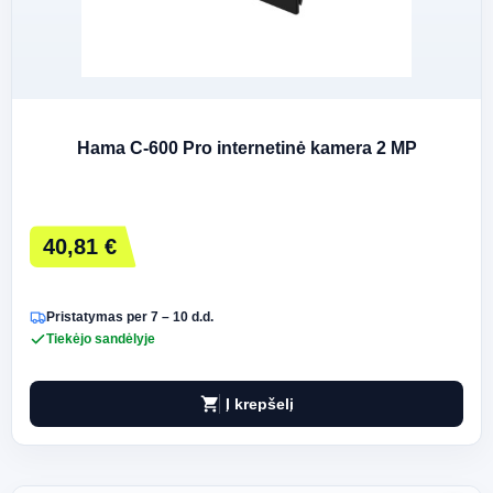
Hama C-600 Pro internetinė kamera 2 MP
40,81 €
Pristatymas per 7 – 10 d.d.
Tiekėjo sandėlyje
shopping_cart
Į krepšelį