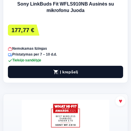
Sony LinkBuds Fit WFLS910NB Ausinės su
mikrofonu Juoda
177,77 €
Nemokamas lizingas
Pristatymas per 7 – 10 d.d.
Tiekėjo sandėlyje
shopping_cart
Į krepšelį