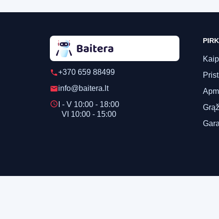
PIRK
Kaip
+370 659 88499
phone
Pris
info@baitera.lt
email
Apm
schedule
I - V 10:00 - 18:00
Grąž
VI 10:00 - 15:00
Gara