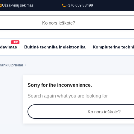
nment
phone
Užsakymų sekimas
+370 659 88499
TOP
al_fire_department
rdavimas
Buitinė technika ir elektronika
Kompiuterinė techn
Įrankių priedai
Sorry for the inconvenience.
Search again what you are looking for