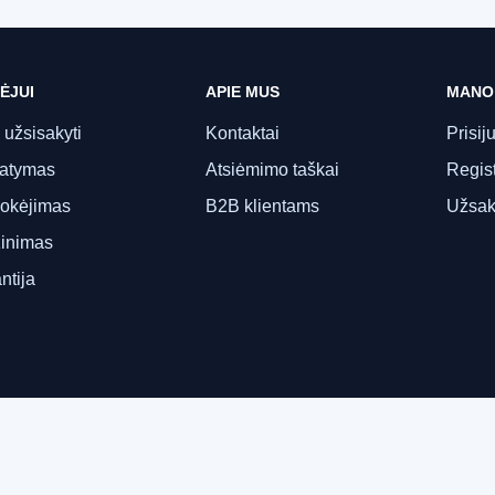
ĖJUI
APIE MUS
MANO
 užsisakyti
Kontaktai
Prisij
tatymas
Atsiėmimo taškai
Regist
okėjimas
B2B klientams
Užsak
inimas
ntija