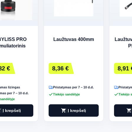
YLISS PRO
Laužtuvas 400mm
Laužtu
muliatorinis
P
ris SKELETON
ST+ juodai
raudonas
82 €
8,36 €
8,91 
mas lizingas
Pristatymas per 7 – 10 d.d.
Pristatym
mas per 7 – 10 d.d.
Tiekėjo sandėlyje
Tiekėjo 
 sandėlyje
art
shopping_cart
shopping_cart
Į krepšelį
Į krepšelį