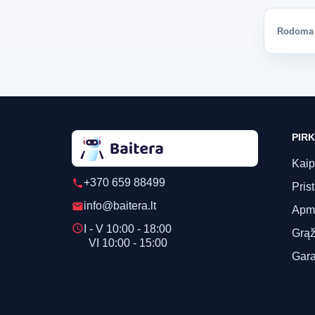
Rodoma 1
PIRK
Kaip
+370 659 88499
phone
Pris
info@baitera.lt
email
Apm
schedule
I - V 10:00 - 18:00
Grąž
VI 10:00 - 15:00
Gara