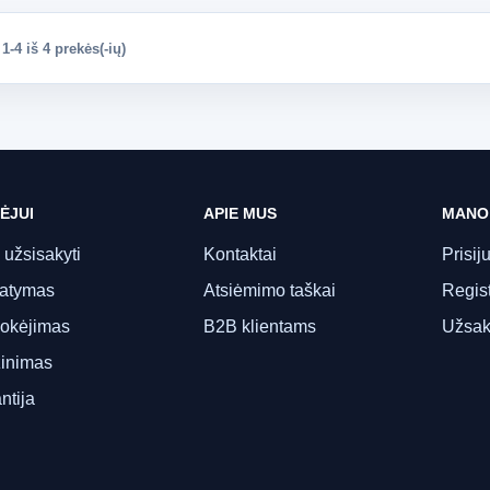
-4 iš 4 prekės(-ių)
ĖJUI
APIE MUS
MANO
 užsisakyti
Kontaktai
Prisij
tatymas
Atsiėmimo taškai
Regist
okėjimas
B2B klientams
Užsak
inimas
ntija