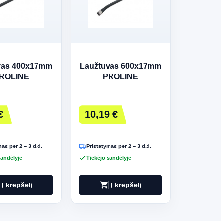
vas 400x17mm
Laužtuvas 600x17mm
ROLINE
PROLINE
€
10,19 €
as per 2 – 3 d.d.
Pristatymas per 2 – 3 d.d.
sandėlyje
Tiekėjo sandėlyje
shopping_cart
Į krepšelį
Į krepšelį