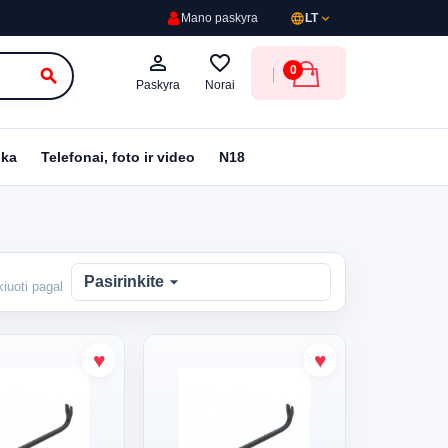
language
expand_more
Mano paskyra
LT
person_outline
favorite_border
0
search
Paskyra
Norai
ika
Telefonai, foto ir video
N18
arrow_drop_down
Pasirinkite
kiuoti pagal