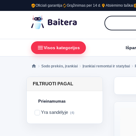
verified_user
autorenew
place
assig
Oficiali garantija
Grąžinimas per 14 d.
Atsiėmimo taškai
menu
loc
Visos kategorijos
Išpa
Sodo prekės, įrankiai
Įrankiai remontui ir statybai
FILTRUOTI PAGAL
Prieinamumas
Yra sandėlyje
(4)