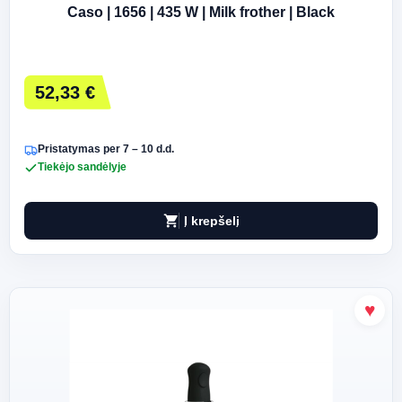
Caso | 1656 | 435 W | Milk frother | Black
52,33 €
Pristatymas per 7 – 10 d.d.
Tiekėjo sandėlyje
shopping_cart
Į krepšelį