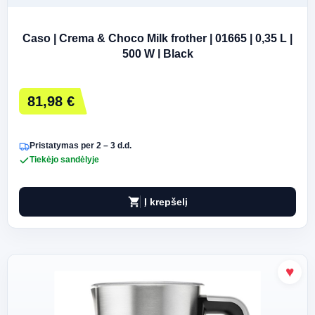
Caso | Crema & Choco Milk frother | 01665 | 0,35 L |
500 W | Black
81,98 €
Pristatymas per 2 – 3 d.d.
Tiekėjo sandėlyje
shopping_cart
Į krepšelį