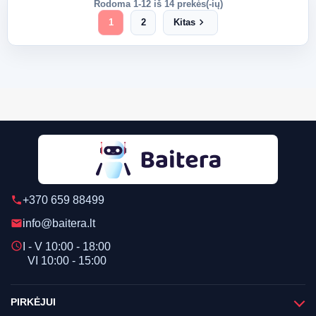
Rodoma 1-12 iš 14 prekės(-ių)
chevron_right
1
2
Kitas
+370 659 88499
phone
info@baitera.lt
email
schedule
I - V 10:00 - 18:00
VI 10:00 - 15:00
PIRKĖJUI