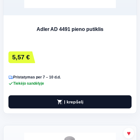
Adler AD 4491 pieno putiklis
5,57 €
Pristatymas per 7 – 10 d.d.
Tiekėjo sandėlyje
shopping_cart
Į krepšelį