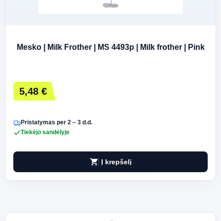
Mesko | Milk Frother | MS 4493p | Milk frother | Pink
5,48 €
Pristatymas per 2 – 3 d.d.
Tiekėjo sandėlyje
shopping_cart
Į krepšelį