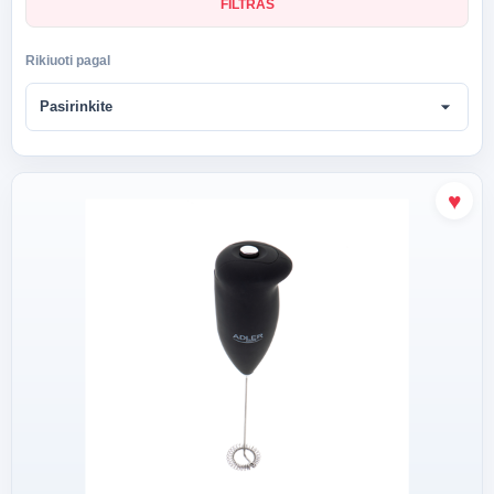
FILTRAS
Rikiuoti pagal
arrow_drop_down
Pasirinkite