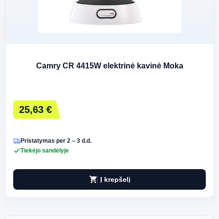
Camry CR 4415W elektrinė kavinė Moka
25,63 €
Pristatymas per 2 – 3 d.d.
Tiekėjo sandėlyje
shopping_cart
Į krepšelį