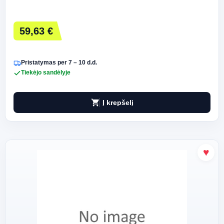
59,63 €
Pristatymas per 7 – 10 d.d.
Tiekėjo sandėlyje
shopping_cart
Į krepšelį