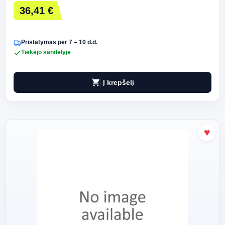
36,41 €
Pristatymas per 7 – 10 d.d.
Tiekėjo sandėlyje
shopping_cart
Į krepšelį