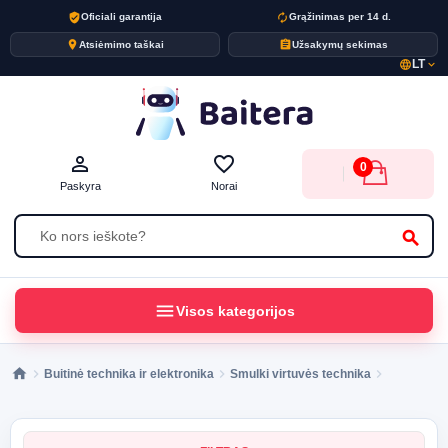
verified_user
autorenew
Oficiali garantija
Grąžinimas per 14 d.
place
assignment
Atsiėmimo taškai
Užsakymų sekimas
LT
language
expand_more
person_outline
favorite_border
0
Paskyra
Norai
search
menu
Visos kategorijos
Buitinė technika ir elektronika
Smulki virtuvės technika