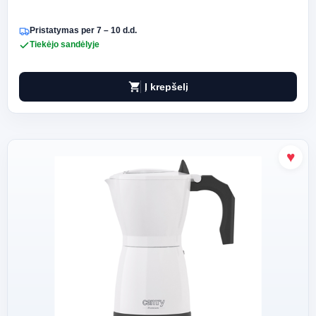
Pristatymas per 7 – 10 d.d.
Tiekėjo sandėlyje
shopping_cart
Į krepšelį