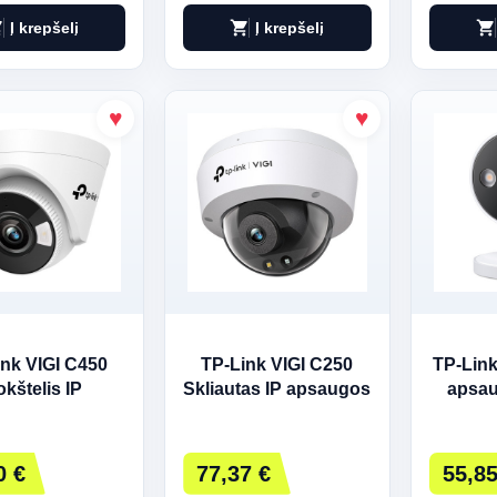
art
shopping_cart
shopping_cart
Į krepšelį
Į krepšelį
ink VIGI C450
TP-Link VIGI C250
TP-Link
kštelis IP
Skliautas IP apsaugos
apsa
ugos kamera
kamera
Vidaus
0 €
77,37 €
55,85