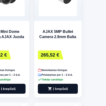
 Mini Dome
AJAX 5MP Bullet
 AJAX Juoda
Camera 2.8mm Balta
2 €
265,52 €
as lizingas
Nemokamas lizingas
as per 1 – 2 d.d.
Pristatymas per 1 – 2 d.d.
sandėlyje
Tiekėjo sandėlyje
shopping_cart
Į krepšelį
Į krepšelį