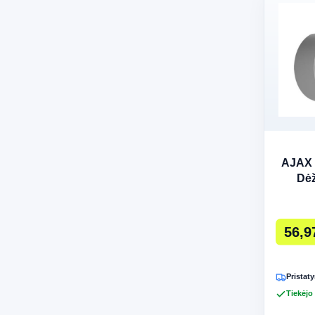
AJAX 
Dėž
56,9
Pristaty
Tiekėjo