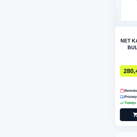
NET K
BUL
S
280,
Nemoka
Pristaty
Tiekėjo
shopping_c