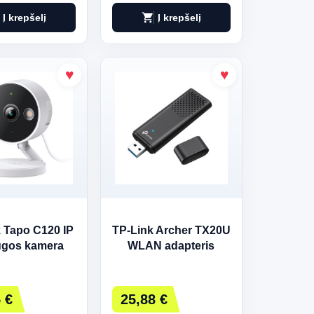
shopping_cart
Į krepšelį
Į krepšelį
 Tapo C120 IP
TP-Link Archer TX20U
ugos kamera
WLAN adapteris
 €
25,88 €