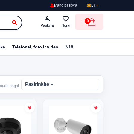
language
expand_more
Mano paskyra
LT
person_outline
favorite_border
0
search
Paskyra
Norai
ika
Telefonai, foto ir video
N18
arrow_drop_down
Pasirinkite
kiuoti pagal