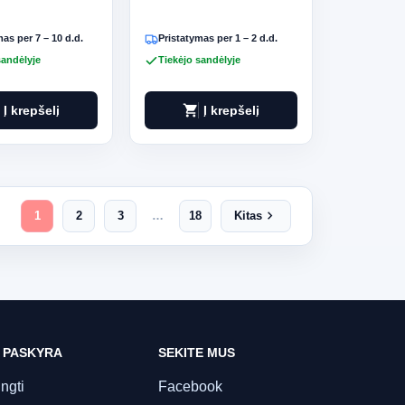
as per 7 – 10 d.d.
Pristatymas per 1 – 2 d.d.
sandėlyje
Tiekėjo sandėlyje
shopping_cart
Į krepšelį
Į krepšelį
chevron_right
1
2
3
…
18
Kitas
 PASKYRA
SEKITE MUS
ungti
Facebook