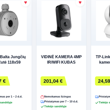
Balta Jungčių
VIDINĖ KAMERA 4MP
TP-Link
utė 118x59
IR/WIFI KUBAS
kamer
JUODA AJAX
fun
7 €
201,04 €
24,59
mas per 1 – 2 d.d.
Nemokamas lizingas
Pristatym
Pristatymas per 7 – 10 d.d.
 sandėlyje
Tiekėjo 
Tiekėjo sandėlyje