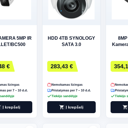
AMERA 5MP IR
HDD 4TB SYNOLOGY
8MP
LET/BC500
SATA 3.0
Kamera
YNOLOGY
48 €
283,43 €
354,1
mas lizingas
Nemokamas lizingas
Nemokam
mas per 7 – 10 d.d.
Pristatymas per 7 – 10 d.d.
Pristatym
 sandėlyje
Tiekėjo sandėlyje
Tiekėjo 
art
shopping_cart
shopping_cart
Į krepšelį
Į krepšelį