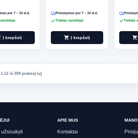
mas per 7 – 10 d.d.
Pristatymas per 7 – 10 d.d.
Pristatym
 sandėlyje
Tiekėjo sandėlyje
Tiekėjo 
art
shopping_cart
shopping_cart
Į krepšelį
Į krepšelį
-12 iš 209 prekės(-ių)
ĖJUI
APIE MUS
MANO
 užsisakyti
Kontaktai
Prisij