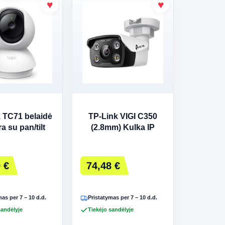
 TC71 belaidė
TP-Link VIGI C350
a su pan/tilt
(2.8mm) Kulka IP
kcija, 3MP
apsaugos kamera
Lauke
 €
74,48 €
as per 7 – 10 d.d.
Pristatymas per 7 – 10 d.d.
sandėlyje
Tiekėjo sandėlyje