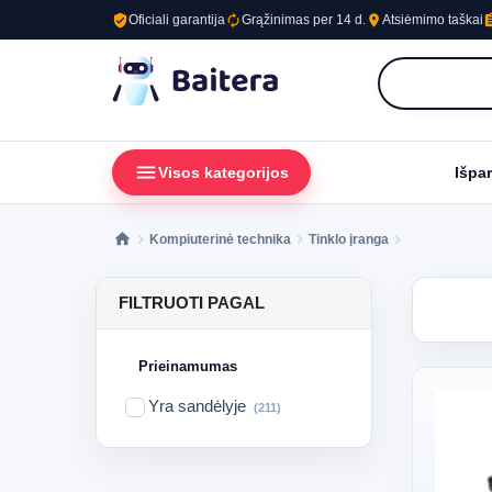
verified_user
autorenew
place
assig
Oficiali garantija
Grąžinimas per 14 d.
Atsiėmimo taškai
menu
loc
Visos kategorijos
Išpa
Kompiuterinė technika
Tinklo įranga
FILTRUOTI PAGAL
Prieinamumas
Yra sandėlyje
(211)