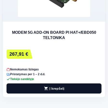
MODEM 5G ADD-ON BOARD PI HAT+/EBD050
TELTONIKA
267,91 €
Nemokamas lizingas
Pristatymas per 1 – 2 d.d.
Tiekėjo sandėlyje
shopping_cart
Į krepšelį