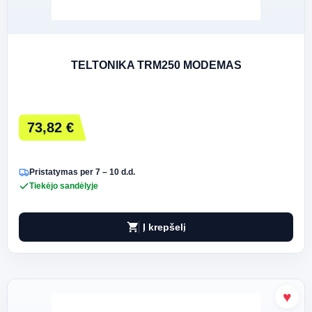
TELTONIKA TRM250 MODEMAS
73,82 €
Pristatymas per 7 – 10 d.d.
Tiekėjo sandėlyje
shopping_cart
Į krepšelį