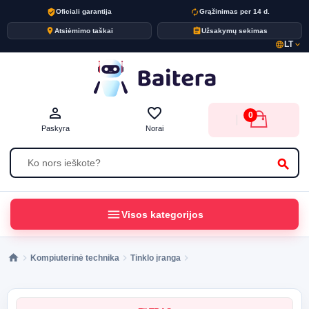
verified_user
autorenew
Oficiali garantija
Grąžinimas per 14 d.
place
assignment
Atsiėmimo taškai
Užsakymų sekimas
LT
language
expand_more
person_outline
favorite_border
0
Paskyra
Norai
search
menu
Visos kategorijos
Kompiuterinė technika
Tinklo įranga