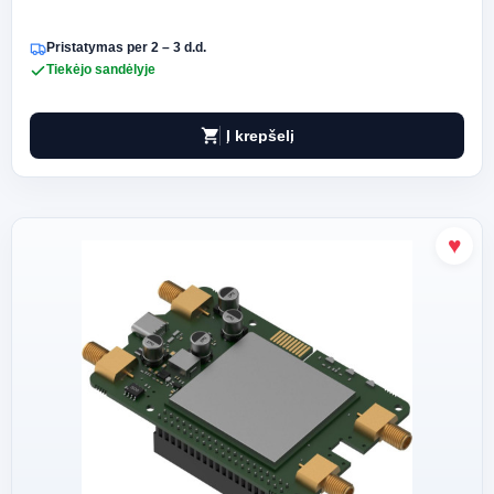
Pristatymas per 2 – 3 d.d.
Tiekėjo sandėlyje
shopping_cart
Į krepšelį