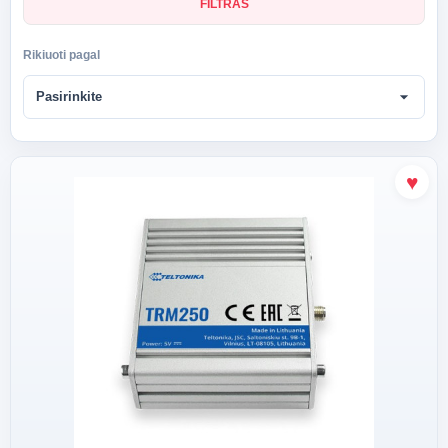
FILTRAS
Rikiuoti pagal
arrow_drop_down
Pasirinkite