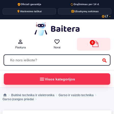
verified_user
autorenew
Oficiali garantija
Grąžinimas per 14 d.
place
assignment
Atsiėmimo taškai
Užsakymų sekimas
LT
language
expand_more
person_outline
favorite_border
0
Paskyra
Norai
search
menu
Visos kategorijos
Buitinė technika ir elektronika
Garso ir vaizdo technika
Garso įrangos priedai