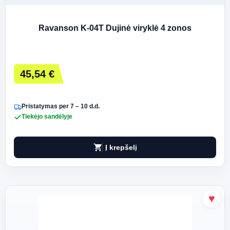
Ravanson K-04T Dujinė viryklė 4 zonos
45,54 €
Pristatymas per 7 – 10 d.d.
Tiekėjo sandėlyje
shopping_cart
Į krepšelį