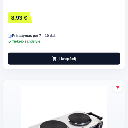
8,93 €
Pristatymas per 7 – 10 d.d.
Tiekėjo sandėlyje
shopping_cart
Į krepšelį