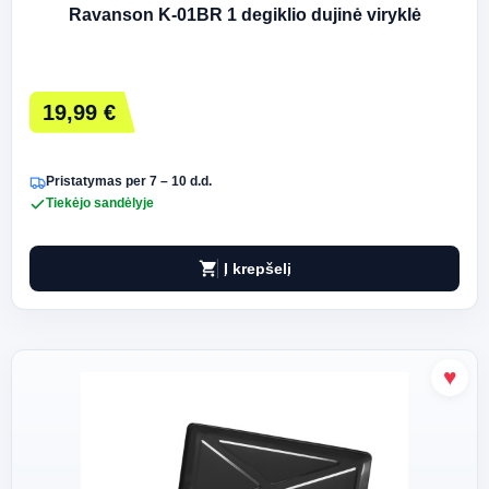
Ravanson K-01BR 1 degiklio dujinė viryklė
19,99 €
Pristatymas per 7 – 10 d.d.
Tiekėjo sandėlyje
shopping_cart
Į krepšelį