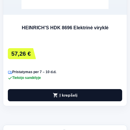
HEINRICH'S HDK 8696 Elektrinė viryklė
57,26 €
Pristatymas per 7 – 10 d.d.
Tiekėjo sandėlyje
shopping_cart
Į krepšelį