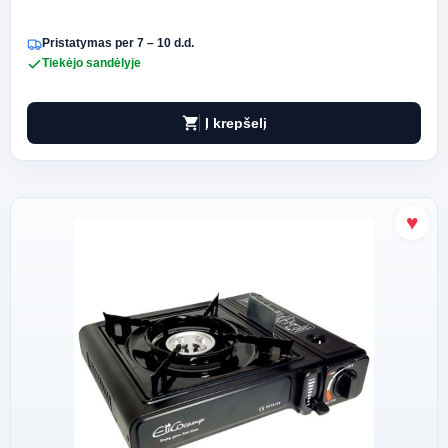
Pristatymas per 7 – 10 d.d.
Tiekėjo sandėlyje
shopping_cart
Į krepšelį