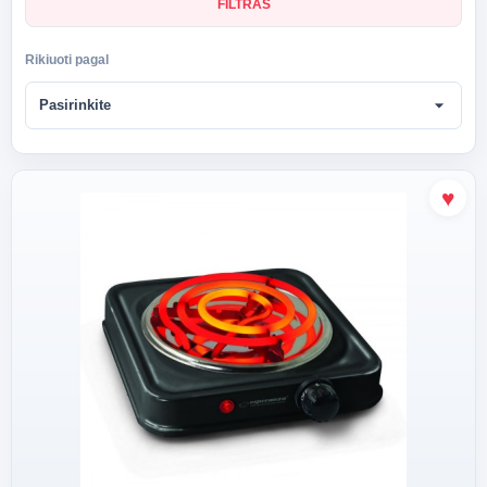
FILTRAS
Rikiuoti pagal
arrow_drop_down
Pasirinkite