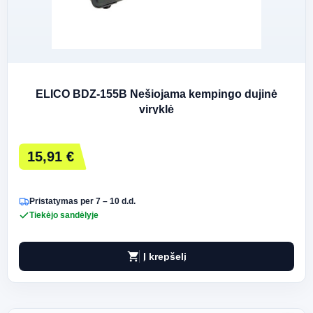
ELICO BDZ-155B Nešiojama kempingo dujinė
viryklė
15,91 €
Pristatymas per 7 – 10 d.d.
Tiekėjo sandėlyje
shopping_cart
Į krepšelį