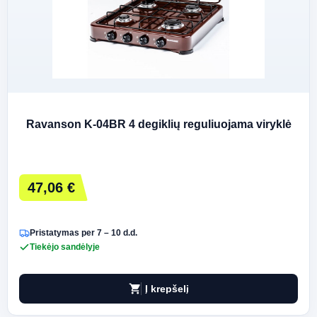
Ravanson K-04BR 4 degiklių reguliuojama viryklė
47,06 €
Pristatymas per 7 – 10 d.d.
Tiekėjo sandėlyje
shopping_cart
Į krepšelį