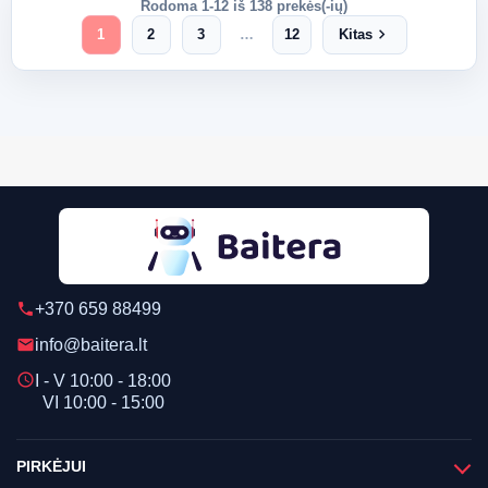
Rodoma 1-12 iš 138 prekės(-ių)
chevron_right
1
2
3
…
12
Kitas
+370 659 88499
phone
info@baitera.lt
email
schedule
I - V 10:00 - 18:00
VI 10:00 - 15:00
PIRKĖJUI