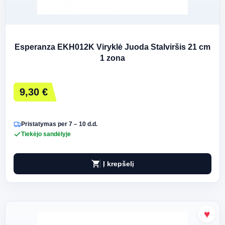
Esperanza EKH012K Viryklė Juoda Stalviršis 21 cm
1 zona
9,30 €
Pristatymas per 7 – 10 d.d.
Tiekėjo sandėlyje
shopping_cart
Į krepšelį