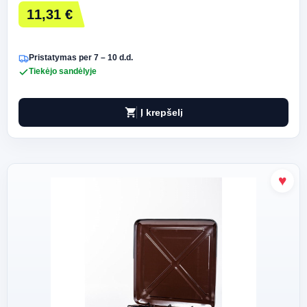
11,31 €
Pristatymas per 7 – 10 d.d.
Tiekėjo sandėlyje
shopping_cart
Į krepšelį