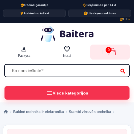
verified_user
autorenew
Oficiali garantija
Grąžinimas per 14 d.
place
assignment
Atsiėmimo taškai
Užsakymų sekimas
LT
language
expand_more
person_outline
favorite_border
0
Paskyra
Norai
search
menu
Visos kategorijos
Buitinė technika ir elektronika
Stambi virtuvės technika