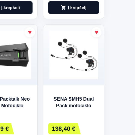
shopping_cart
Į krepšelį
Į krepšelį
Packtalk Neo
SENA SMH5 Dual
 Motociklo
Pack motociklo
omas 2 kanalų
domofonas
0 m Juodas
9 €
138,40 €