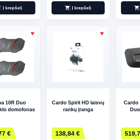
art
shopping_cart
shopping_cart
Į krepšelį
Į krepšelį
na 10R Duo
Cardo Spirit HD laisvų
Cardo 
klo domofonas
rankų įranga
Duo
motociklininkams 2
interk
kanalai 600 m Juoda
160
77 €
138,84 €
519,7