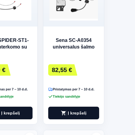
SPIDER-ST1-
Sena SC-A0354
nterkomo su
universalus šalmo
ontuotais
spaustukų rinkinys su
rofonais ir
HD garsiakalbiais
siakalbiais
juoda
 €
82,55 €
imo rinkinys
juoda
as per 7 – 10 d.d.
Pristatymas per 7 – 10 d.d.
sandėlyje
Tiekėjo sandėlyje
shopping_cart
Į krepšelį
Į krepšelį