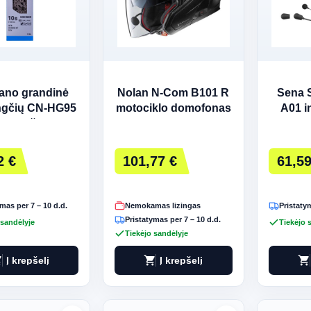
ano grandinė
Nolan N-Com B101 R
Sena 
ngčių CN-HG95
motociklo domofonas
A01 i
0 greičių
įm
mik
gar
2 €
101,77 €
61,59
montav
mas per 7 – 10 d.d.
Nemokamas lizingas
Pristatym
Pristatymas per 7 – 10 d.d.
 sandėlyje
Tiekėjo 
Tiekėjo sandėlyje
art
shopping_cart
shopping_cart
Į krepšelį
Į krepšelį