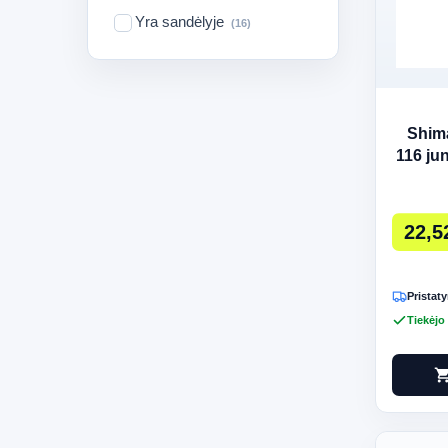
Yra sandėlyje
(16)
Shim
116 ju
1
22,5
Pristaty
Tiekėjo
shopping_c