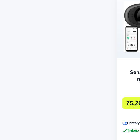
Sen
m
domofo
75,2
Pristaty
Tiekėjo