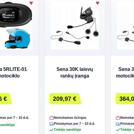
a 5RLITE-01
Sena 30K laisvų
Sena 
otociklo
rankų įranga
motoci
nas, skirtas 1
motociklininkams
šalmui
6 €
209,97 €
364,0
mas per 7 – 10 d.d.
Nemokamas lizingas
Nemokam
Pristatymas per 7 – 10 d.d.
Pristatym
 sandėlyje
Tiekėjo sandėlyje
Tiekėjo 