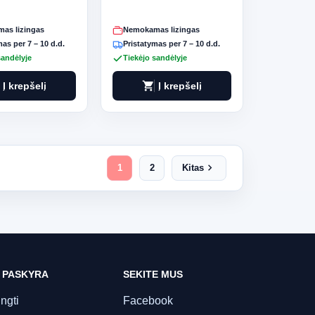
as lizingas
Nemokamas lizingas
as per 7 – 10 d.d.
Pristatymas per 7 – 10 d.d.
sandėlyje
Tiekėjo sandėlyje
shopping_cart
Į krepšelį
Į krepšelį
chevron_right
1
2
Kitas
 PASKYRA
SEKITE MUS
ungti
Facebook