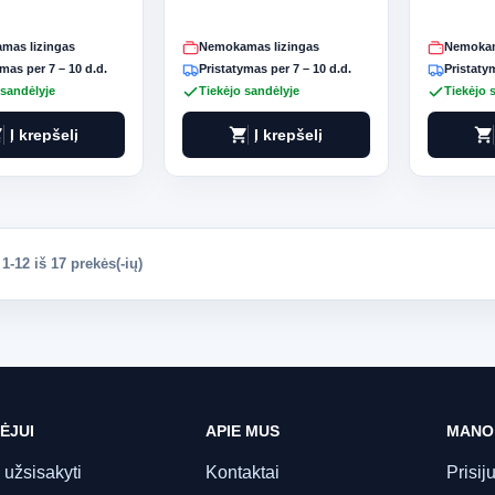
mas lizingas
Nemokamas lizingas
Nemokam
mas per 7 – 10 d.d.
Pristatymas per 7 – 10 d.d.
Pristatym
 sandėlyje
Tiekėjo sandėlyje
Tiekėjo 
art
shopping_cart
shopping_cart
Į krepšelį
Į krepšelį
-12 iš 17 prekės(-ių)
ĖJUI
APIE MUS
MANO
 užsisakyti
Kontaktai
Prisij