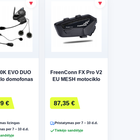
30K EVO DUO
FreenConn FX Pro V2
klo domofonas
EU MESH motociklo
domofonas
9 €
87,35 €
as lizingas
Pristatymas per 7 – 10 d.d.
as per 7 – 10 d.d.
Tiekėjo sandėlyje
sandėlyje