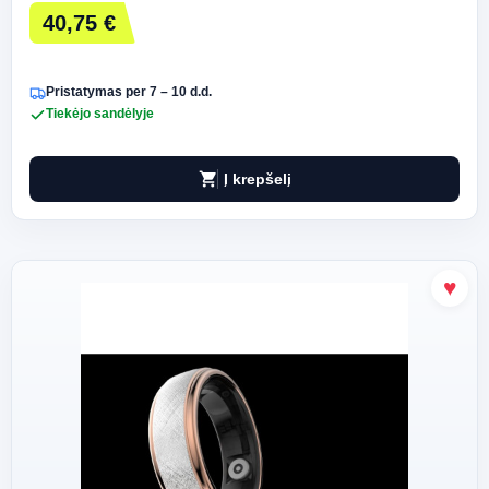
40,75 €
Pristatymas per 7 – 10 d.d.
Tiekėjo sandėlyje
shopping_cart
Į krepšelį