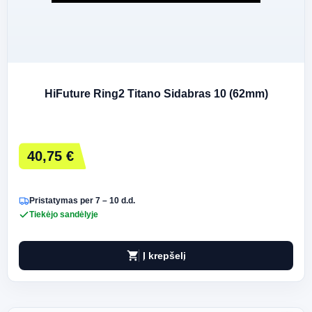
HiFuture Ring2 Titano Sidabras 10 (62mm)
40,75 €
Pristatymas per 7 – 10 d.d.
Tiekėjo sandėlyje
shopping_cart
Į krepšelį