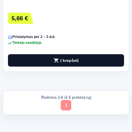
5,66 €
Pristatymas per 2 – 3 d.d.
Tiekėjo sandėlyje
shopping_cart
Į krepšelį
Rodoma 1-6 iš 6 prekės(-ių)
1