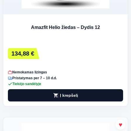
Amazfit Helio žiedas – Dydis 12
134,88 €
Nemokamas lizingas
Pristatymas per 7 – 10 d.d.
Tiekėjo sandėlyje
shopping_cart
Į krepšelį