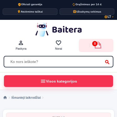
verified_user
autorenew
Oficiali garantija
Grąžinimas per 14 d.
place
assignment
Atsiėmimo taškai
Užsakymų sekimas
LT
language
expand_more
person_outline
favorite_border
0
Paskyra
Norai
search
menu
Visos kategorijos
Išmanieji laikrodžiai