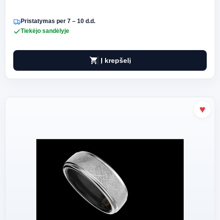
Pristatymas per 7 – 10 d.d.
Tiekėjo sandėlyje
shopping_cart
Į krepšelį