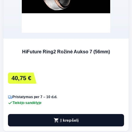
HiFuture Ring2 Rožinė Aukso 7 (56mm)
40,75 €
Pristatymas per 7 – 10 d.d.
Tiekėjo sandėlyje
shopping_cart
Į krepšelį