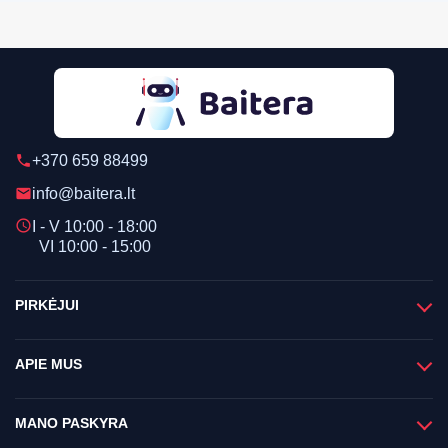
+370 659 88499
phone
info@baitera.lt
email
schedule
I - V 10:00 - 18:00
VI 10:00 - 15:00
PIRKĖJUI
APIE MUS
MANO PASKYRA