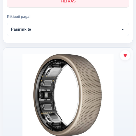
FILTRAS
Rikiuoti pagal
arrow_drop_down
Pasirinkite