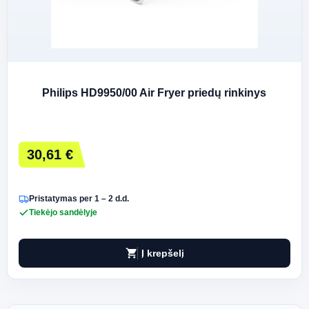
Philips HD9950/00 Air Fryer priedų rinkinys
30,61 €
Pristatymas per 1 – 2 d.d.
Tiekėjo sandėlyje
shopping_cart
Į krepšelį