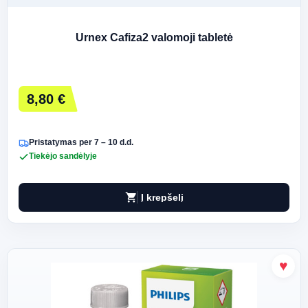
Urnex Cafiza2 valomoji tabletė
8,80 €
Pristatymas per 7 – 10 d.d.
Tiekėjo sandėlyje
shopping_cart
Į krepšelį