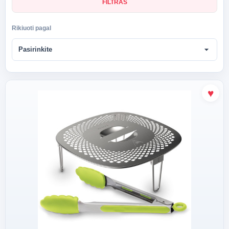
FILTRAS
Rikiuoti pagal
arrow_drop_down
Pasirinkite