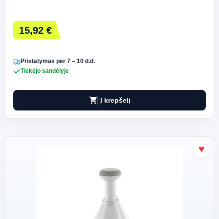
15,92 €
Pristatymas per 7 – 10 d.d.
Tiekėjo sandėlyje
shopping_cart
Į krepšelį