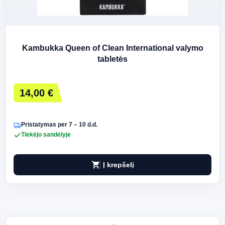
Kambukka Queen of Clean International valymo
tabletės
14,00 €
Pristatymas per 7 – 10 d.d.
Tiekėjo sandėlyje
shopping_cart
Į krepšelį