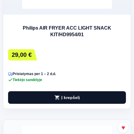
Philips AIR FRYER ACC LIGHT SNACK
KIT/HD9954/01
29,00 €
Pristatymas per 1 – 2 d.d.
Tiekėjo sandėlyje
shopping_cart
Į krepšelį