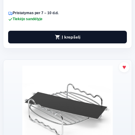
Pristatymas per 7 – 10 d.d.
Tiekėjo sandėlyje
shopping_cart
Į krepšelį