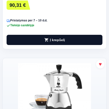
90,31 €
Pristatymas per 7 – 10 d.d.
Tiekėjo sandėlyje
shopping_cart
Į krepšelį