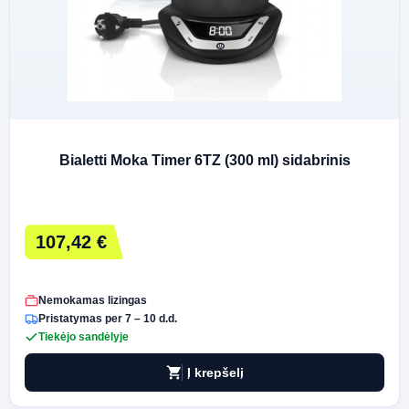
Bialetti Moka Timer 6TZ (300 ml) sidabrinis
107,42 €
Nemokamas lizingas
Pristatymas per 7 – 10 d.d.
Tiekėjo sandėlyje
shopping_cart
Į krepšelį