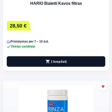
HARIO Bialetti Kavos filtras
28,50 €
Pristatymas per 7 – 10 d.d.
Tiekėjo sandėlyje
shopping_cart
Į krepšelį