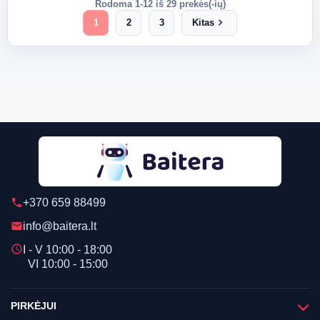
Rodoma 1-12 iš 29 prekės(-ių)
chevron_right
1
2
3
Kitas
+370 659 88499
phone
info@baitera.lt
email
schedule
I - V 10:00 - 18:00
VI 10:00 - 15:00
PIRKĖJUI