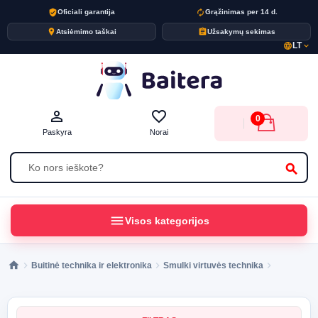
verified_user
autorenew
Oficiali garantija
Grąžinimas per 14 d.
place
assignment
Atsiėmimo taškai
Užsakymų sekimas
LT
language
expand_more
person_outline
favorite_border
0
Paskyra
Norai
search
menu
Visos kategorijos
Buitinė technika ir elektronika
Smulki virtuvės technika